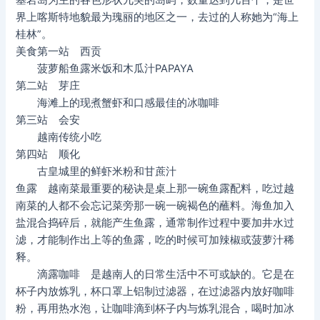
基岩岛为主的各色形状兀突的岛屿，数量达到几百个，是世
界上喀斯特地貌最为瑰丽的地区之一，去过的人称她为“海上
桂林”。
美食第一站 西贡
菠萝船鱼露米饭和木瓜汁PAPAYA
第二站 芽庄
海滩上的现煮蟹虾和口感最佳的冰咖啡
第三站 会安
越南传统小吃
第四站 顺化
古皇城里的鲜虾米粉和甘蔗汁
鱼露 越南菜最重要的秘诀是桌上那一碗鱼露配料，吃过越
南菜的人都不会忘记菜旁那一碗一碗褐色的蘸料。海鱼加入
盐混合捣碎后，就能产生鱼露，通常制作过程中要加井水过
滤，才能制作出上等的鱼露，吃的时候可加辣椒或菠萝汁稀
释。
滴露咖啡 是越南人的日常生活中不可或缺的。它是在
杯子内放炼乳，杯口罩上铝制过滤器，在过滤器内放好咖啡
粉，再用热水泡，让咖啡滴到杯子内与炼乳混合，喝时加冰