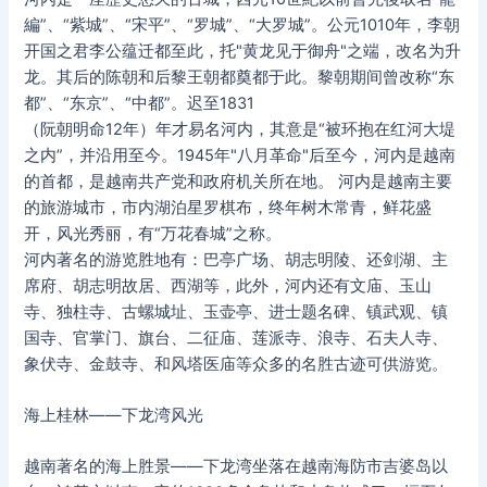
編”、“紫城”、“宋平”、“罗城”、“大罗城”。公元1010年，李朝
开国之君李公蕴迁都至此，托"黄龙见于御舟"之端，改名为升
龙。其后的陈朝和后黎王朝都奠都于此。黎朝期间曾改称“东
都”、“东京”、“中都”。迟至1831
（阮朝明命12年）年才易名河内，其意是“被环抱在红河大堤
之内”，并沿用至今。1945年"八月革命"后至今，河内是越南
的首都，是越南共产党和政府机关所在地。 河内是越南主要
的旅游城市，市内湖泊星罗棋布，终年树木常青，鲜花盛
开，风光秀丽，有“万花春城”之称。
河内著名的游览胜地有：巴亭广场、胡志明陵、还剑湖、主
席府、胡志明故居、西湖等，此外，河内还有文庙、玉山
寺、独柱寺、古螺城址、玉壶亭、进士题名碑、镇武观、镇
国寺、官掌门、旗台、二征庙、莲派寺、浪寺、石夫人寺、
象伏寺、金鼓寺、和风塔医庙等众多的名胜古迹可供游览。
海上桂林——下龙湾风光
越南著名的海上胜景——下龙湾坐落在越南海防市吉婆岛以