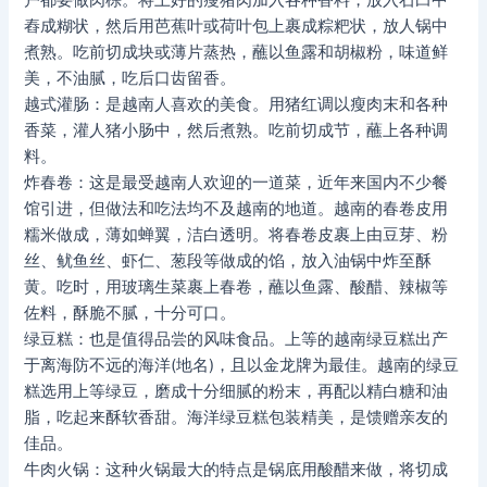
户都要做肉棕。将上好的瘦猪肉加入各种香料，放入石臼中
舂成糊状，然后用芭蕉叶或荷叶包上裹成粽粑状，放人锅中
煮熟。吃前切成块或薄片蒸热，蘸以鱼露和胡椒粉，味道鲜
美，不油腻，吃后口齿留香。
越式灌肠：是越南人喜欢的美食。用猪红调以瘦肉末和各种
香菜，灌人猪小肠中，然后煮熟。吃前切成节，蘸上各种调
料。
炸春卷：这是最受越南人欢迎的一道菜，近年来国内不少餐
馆引进，但做法和吃法均不及越南的地道。越南的春卷皮用
糯米做成，薄如蝉翼，洁白透明。将春卷皮裹上由豆芽、粉
丝、鱿鱼丝、虾仁、葱段等做成的馅，放入油锅中炸至酥
黄。吃时，用玻璃生菜裹上春卷，蘸以鱼露、酸醋、辣椒等
佐料，酥脆不腻，十分可口。
绿豆糕：也是值得品尝的风味食品。上等的越南绿豆糕出产
于离海防不远的海洋(地名)，且以金龙牌为最佳。越南的绿豆
糕选用上等绿豆，磨成十分细腻的粉末，再配以精白糖和油
脂，吃起来酥软香甜。海洋绿豆糕包装精美，是馈赠亲友的
佳品。
牛肉火锅：这种火锅最大的特点是锅底用酸醋来做，将切成