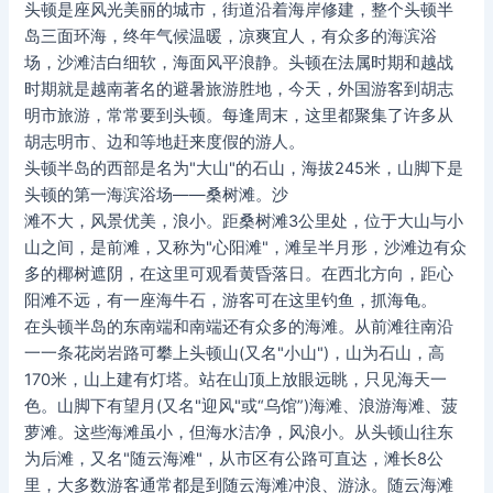
头顿是座风光美丽的城市，街道沿着海岸修建，整个头顿半
岛三面环海，终年气候温暖，凉爽宜人，有众多的海滨浴
场，沙滩洁白细软，海面风平浪静。头顿在法属时期和越战
时期就是越南著名的避暑旅游胜地，今天，外国游客到胡志
明市旅游，常常要到头顿。每逢周末，这里都聚集了许多从
胡志明市、边和等地赶来度假的游人。
头顿半岛的西部是名为"大山"的石山，海拔245米，山脚下是
头顿的第一海滨浴场——桑树滩。沙
滩不大，风景优美，浪小。距桑树滩3公里处，位于大山与小
山之间，是前滩，又称为"心阳滩"，滩呈半月形，沙滩边有众
多的椰树遮阴，在这里可观看黄昏落日。在西北方向，距心
阳滩不远，有一座海牛石，游客可在这里钓鱼，抓海龟。
在头顿半岛的东南端和南端还有众多的海滩。从前滩往南沿
一一条花岗岩路可攀上头顿山(又名"小山")，山为石山，高
170米，山上建有灯塔。站在山顶上放眼远眺，只见海天一
色。山脚下有望月(又名"迎风"或“乌馆”)海滩、浪游海滩、菠
萝滩。这些海滩虽小，但海水洁净，风浪小。从头顿山往东
为后滩，又名"随云海滩"，从市区有公路可直达，滩长8公
里，大多数游客通常都是到随云海滩冲浪、游泳。随云海滩