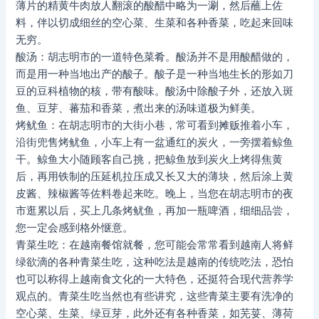
薄片的精黄牛肉放人翻滚的酸醋中略为一涮，然后蘸上佐
料，伴以切成细丝的空心菜、生菜和各种香菜，吃起来回味
无穷。
酸汤：胡志明市的一道特色菜肴。酸汤并不是用酸醋做的，
而是用一种当地出产的酸子。酸子是一种当地生长的形如刀
豆的豆科植物的核，带有酸味。酸汤中除酸子外，还放入斑
鱼、豆芽、蕃茄和香菜，煮出来的汤味道极为鲜美。
烤鱿鱼：在胡志明市的大街小巷，常可看到摊贩推着小车，
沿街兜售烤鱿鱼，小车上有一盆通红的炭火，一旁摆着鲸鱼
干。鲸鱼大小随顾客自己挑，把鲸鱼放到炭火上烤得焦黄
后，再用铁制的压延机拉压成又长又大的薄块，然后涂上黄
皮酱、辣椒酱等佐料卷起来吃。晚上，当您在胡志明市的夜
市逛累以后，买上几条烤鱿鱼，再加一瓶啤酒，细细品尝，
您一定会感到格外惬意。
青菜生吃：在越南餐馆就餐，您可能会常常看到越南人将鲜
绿欲滴的各种青菜生吃，这种吃法是越南的传统吃法，恐怕
也可以称得上越南食文化的一大特色，还挺符合现代营养学
观点的。青菜生吃当然也有些讲究，这些青菜主要有洗净的
空心菜、生菜、绿豆芽，此外还有各种香菜，如芜荽、薄荷