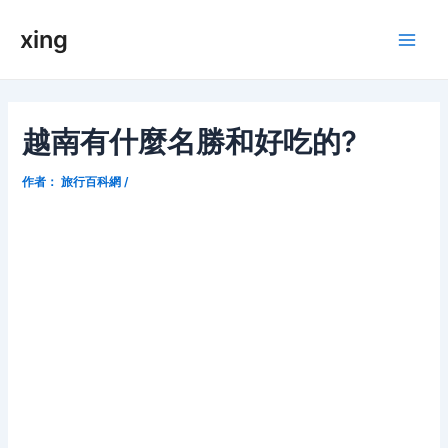
跳
xing
至
Main
内
容
Men
越南有什麼名勝和好吃的?
作者：
旅行百科網
/