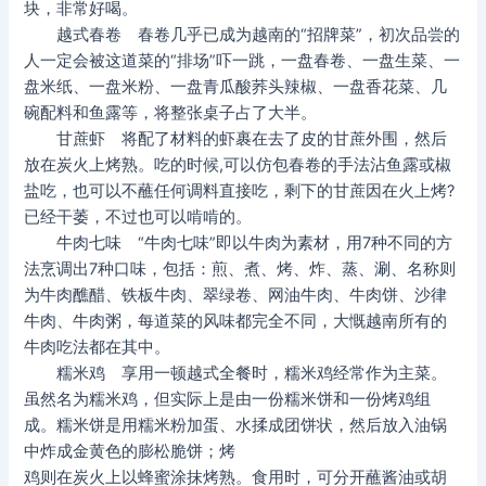
块，非常好喝。
越式春卷 春卷几乎已成为越南的“招牌菜”，初次品尝的
人一定会被这道菜的“排场”吓一跳，一盘春卷、一盘生菜、一
盘米纸、一盘米粉、一盘青瓜酸荞头辣椒、一盘香花菜、几
碗配料和鱼露等，将整张桌子占了大半。
甘蔗虾 将配了材料的虾裹在去了皮的甘蔗外围，然后
放在炭火上烤熟。吃的时候,可以仿包春卷的手法沾鱼露或椒
盐吃，也可以不蘸任何调料直接吃，剩下的甘蔗因在火上烤?
已经干萎，不过也可以啃啃的。
牛肉七味 “牛肉七味”即以牛肉为素材，用7种不同的方
法烹调出7种口味，包括：煎、煮、烤、炸、蒸、涮、名称则
为牛肉醮醋、铁板牛肉、翠绿卷、网油牛肉、牛肉饼、沙律
牛肉、牛肉粥，每道菜的风味都完全不同，大慨越南所有的
牛肉吃法都在其中。
糯米鸡 享用一顿越式全餐时，糯米鸡经常作为主菜。
虽然名为糯米鸡，但实际上是由一份糯米饼和一份烤鸡组
成。糯米饼是用糯米粉加蛋、水揉成团饼状，然后放入油锅
中炸成金黄色的膨松脆饼；烤
鸡则在炭火上以蜂蜜涂抹烤熟。食用时，可分开蘸酱油或胡