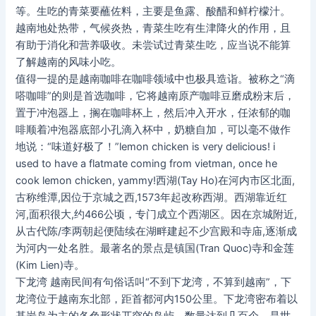
等。生吃的青菜要蘸佐料，主要是鱼露、酸醋和鲜柠檬汁。
越南地处热带，气候炎热，青菜生吃有生津降火的作用，且
有助于消化和营养吸收。未尝试过青菜生吃，应当说不能算
了解越南的风味小吃。
值得一提的是越南咖啡在咖啡领域中也极具造诣。被称之“滴
嗒咖啡”的则是首选咖啡，它将越南原产咖啡豆磨成粉末后，
置于冲泡器上，搁在咖啡杯上，然后冲入开水，任浓郁的咖
啡顺着冲泡器底部小孔滴入杯中，奶糖自加，可以毫不做作
地说：“味道好极了！”lemon chicken is very delicious! i
used to have a flatmate coming from vietman, once he
cook lemon chicken, yammy!西湖(Tay Ho)在河内市区北面,
古称维潭,因位于京城之西,1573年起改称西湖。西湖靠近红
河,面积很大,约466公顷，专门成立个西湖区。因在京城附近,
从古代陈/李两朝起便陆续在湖畔建起不少宫殿和寺庙,逐渐成
为河内一处名胜。最著名的景点是镇国(Tran Quoc)寺和金莲
(Kim Lien)寺。
下龙湾 越南民间有句俗话叫“不到下龙湾，不算到越南”，下
龙湾位于越南东北部，距首都河内150公里。下龙湾密布着以