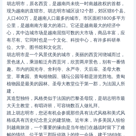
胡志明市，原名西贡，是越南尚未统一时南越政权的首都，
现为越南的直辖市。胡志明市城区设12个郡，郊区辖6个县。
人口400万，是越南人口最多的城市。市区面积1800多平方
公里，是越南南方最大的港口。它还是越南最大的经济中
心，其中边城市场是越南屈指可数的大市场，商品丰富，应
有尽有。它同时也是一个文化、科技中心，有许多科研单
位、大学、图书馆和文化宫。
胡志明市是一个风景优美的城市，美丽的西贡河绕城而过，
景色迷人，乘游船泛舟西贡河，欣赏两岸景色，别有一番情
趣。市内的国光寺、舍利寺、永严寺、天后庙、圣母大教
堂、草禽园、查匈植物园、骚坛公园等都是游览胜地。查匈
植物园是最美的园林。圣母大教堂位于第一郡，为法国人所
建，
其造型独特，风格类似于法国的巴黎圣母院，是胡志明市最
大天主教堂，有唱诗班，可容纳数百人做礼拜。
踏上胡志明市，您还有机会参观那些具有法式风格和美式风
格或具有历史纪念意义的建筑物。近年来，许多美国人纷纷
到越南旅游，一个重要的缘由是当年他们在越战时留下了难
解的情结。位于第三郡阮侦路上的统一会场，建于1869年，