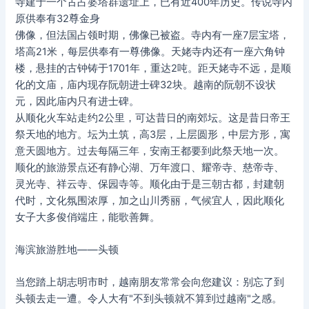
寺建于一个古占婆塔群遗址上，已有近400年历史。传说寺内
原供奉有32尊金身
佛像，但法国占领时期，佛像已被盗。寺内有一座7层宝塔，
塔高21米，每层供奉有一尊佛像。天姥寺内还有一座六角钟
楼，悬挂的古钟铸于1701年，重达2吨。距天姥寺不远，是顺
化的文庙，庙内现存阮朝进士碑32块。越南的阮朝不设状
元，因此庙内只有进士碑。
从顺化火车站走约2公里，可达昔日的南郊坛。这是昔日帝王
祭天地的地方。坛为土筑，高3层，上层圆形，中层方形，寓
意天圆地方。过去每隔三年，安南王都要到此祭天地一次。
顺化的旅游景点还有静心湖、万年渡口、耀帝寺、慈帝寺、
灵光寺、祥云寺、保园寺等。顺化由于是三朝古都，封建朝
代时，文化氛围浓厚，加之山川秀丽，气候宜人，因此顺化
女子大多俊俏端庄，能歌善舞。
海滨旅游胜地——头顿
当您踏上胡志明市时，越南朋友常常会向您建议：别忘了到
头顿去走一遭。令人大有"不到头顿就不算到过越南"之感。