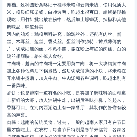
摊档。这种圆粉条略细于桂林米粉和云南米线，使用优质大
米，粉质细腻柔韧，白净透明，吃起来很爽口。螺蛳是现挑
现吃，用竹针挑出放在粉中，然后加上螺蛳汤、辣椒和其他
调味品，味道鲜美。
河内的鸡粉：鸡粉用料讲究，除鸡丝外，还配有肉丝、蛋
丝、木耳丝、葱丝、香菜丝。蛋丝制作独特，摊成薄薄的
片，切成细细的丝，不粘不连，撒在粉上与红的肉丝、白的
鸡丝相辉映，格外撩人食欲。
牛肉粉：越南的牛肉粉一定要用黄牛肉，将一大块精黄牛肉
加上各种佐料后下锅煮熟，然后切成薄薄的小块，将米粉在
开水锅中烫后，加入牛肉、牛肉汤和各种调料，吃起来别有
一番风味。
虾饼：也是越南一道有名的小吃，是将加了调味料的面糊裹
上新鲜的大虾，放人油锅中炸，出锅后香味扑鼻，吃起来，
香酥可口。在河内西湖边上有一家餐厅，其制作的虾饼有较
高的声誉。
肉棕：越南的传统美食，过去，一般的越南人家只有在节日
里才能吃上。在农村，每当节日特别是春节来临前，各家各