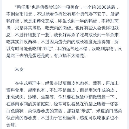
“鸭仔蛋”也是值得尝试的一项美食，一个约3000越盾，
不到台币10元，不过就看你有没有那个勇气吞下它了。所谓
鸭仔蛋，就是未孵化完成，即生长到一半的鸭蛋，不特别烹
煮，只是将其煮熟，吃壳内的肉蛋。也许有些人会觉得很残
忍，不过仔细想了一想，成长好再杀了吃与成长到一半杀来
吃其实并没两样，不过因为蛋壳内的成长程度无法得知，所
以有时可能会吃到“羽毛”，我的运气还不错，没吃到异物，只
是吃下去的是蛋还是肉，有点搞不太清楚。
米皮
在中式料理中，经常会以薄面皮包肉类、蔬菜，再加上
酱料食用。越南也有，不过不是面皮，而是用米作成的皮，
来包烤肉、沙嗲、生菜等。你只要在旅途中稍微留意一下，
在越南乡间的房前庭院，经常可以看见在竹架上晒着一张张
白色膜状，类似春卷皮的东西，那就是“米皮”。米皮的口感类
似台湾的春卷皮，不过由于它相当薄，感觉可以吃很多也不
会胖。