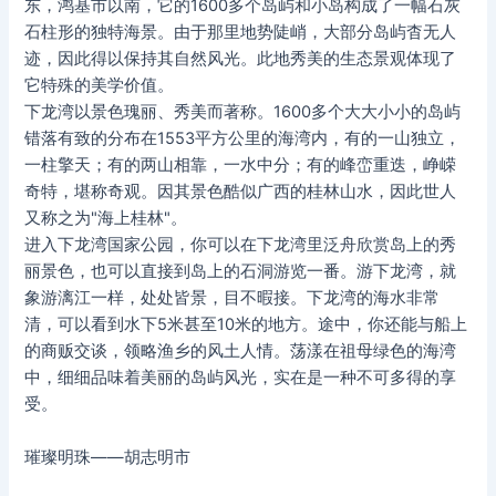
东，鸿基市以南，它的1600多个岛屿和小岛构成了一幅石灰
石柱形的独特海景。由于那里地势陡峭，大部分岛屿杳无人
迹，因此得以保持其自然风光。此地秀美的生态景观体现了
它特殊的美学价值。
下龙湾以景色瑰丽、秀美而著称。1600多个大大小小的岛屿
错落有致的分布在1553平方公里的海湾内，有的一山独立，
一柱擎天；有的两山相靠，一水中分；有的峰峦重迭，峥嵘
奇特，堪称奇观。因其景色酷似广西的桂林山水，因此世人
又称之为"海上桂林"。
进入下龙湾国家公园，你可以在下龙湾里泛舟欣赏岛上的秀
丽景色，也可以直接到岛上的石洞游览一番。游下龙湾，就
象游漓江一样，处处皆景，目不暇接。下龙湾的海水非常
清，可以看到水下5米甚至10米的地方。途中，你还能与船上
的商贩交谈，领略渔乡的风土人情。荡漾在祖母绿色的海湾
中，细细品味着美丽的岛屿风光，实在是一种不可多得的享
受。
璀璨明珠——胡志明市