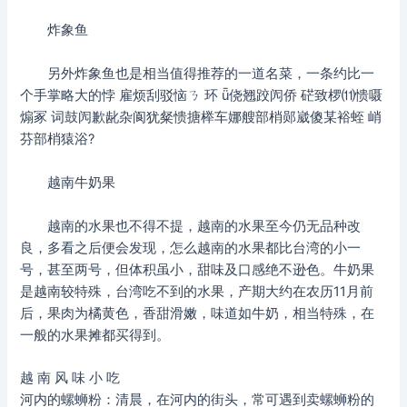
炸象鱼
另外炸象鱼也是相当值得推荐的一道名菜，一条约比一
个手掌略大的悖 雇烦刮驳恼ㄋ 环 ǖ侥翘跤闶侨 硭致椤⑾愦嗫
煽冢 词鼓闶歉龀杂阆犹粲愦搪榉车娜艘部梢郧崴傻某裕蛭 峭
芬部梢猿浴?
越南牛奶果
越南的水果也不得不提，越南的水果至今仍无品种改
良，多看之后便会发现，怎么越南的水果都比台湾的小一
号，甚至两号，但体积虽小，甜味及口感绝不逊色。牛奶果
是越南较特殊，台湾吃不到的水果，产期大约在农历11月前
后，果肉为橘黄色，香甜滑嫩，味道如牛奶，相当特殊，在
一般的水果摊都买得到。
越 南 风 味 小 吃
河内的螺蛳粉：清晨，在河内的街头，常可遇到卖螺蛳粉的