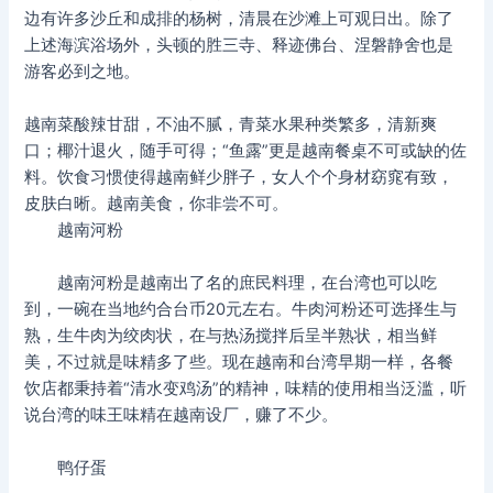
边有许多沙丘和成排的杨树，清晨在沙滩上可观日出。除了
上述海滨浴场外，头顿的胜三寺、释迹佛台、涅磐静舍也是
游客必到之地。
越南菜酸辣甘甜，不油不腻，青菜水果种类繁多，清新爽
口；椰汁退火，随手可得；“鱼露”更是越南餐桌不可或缺的佐
料。饮食习惯使得越南鲜少胖子，女人个个身材窈窕有致，
皮肤白晰。越南美食，你非尝不可。
越南河粉
越南河粉是越南出了名的庶民料理，在台湾也可以吃
到，一碗在当地约合台币20元左右。牛肉河粉还可选择生与
熟，生牛肉为绞肉状，在与热汤搅拌后呈半熟状，相当鲜
美，不过就是味精多了些。现在越南和台湾早期一样，各餐
饮店都秉持着“清水变鸡汤”的精神，味精的使用相当泛滥，听
说台湾的味王味精在越南设厂，赚了不少。
鸭仔蛋