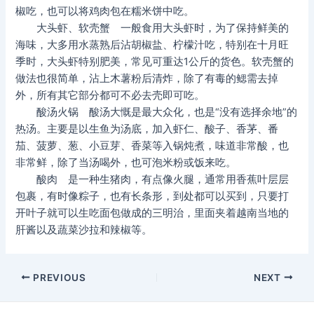
椒吃，也可以将鸡肉包在糯米饼中吃。
大头虾、软壳蟹 一般食用大头虾时，为了保持鲜美的
海味，大多用水蒸熟后沾胡椒盐、柠檬汁吃，特别在十月旺
季时，大头虾特别肥美，常见可重达1公斤的货色。软壳蟹的
做法也很简单，沾上木薯粉后清炸，除了有毒的鳃需去掉
外，所有其它部分都可不必去壳即可吃。
酸汤火锅 酸汤大慨是最大众化，也是“没有选择余地”的
热汤。主要是以生鱼为汤底，加入虾仁、酸子、香茅、番
茄、菠萝、葱、小豆芽、香菜等入锅炖煮，味道非常酸，也
非常鲜，除了当汤喝外，也可泡米粉或饭来吃。
酸肉 是一种生猪肉，有点像火腿，通常用香蕉叶层层
包裹，有时像粽子，也有长条形，到处都可以买到，只要打
开叶子就可以生吃面包做成的三明治，里面夹着越南当地的
肝酱以及蔬菜沙拉和辣椒等。
Post
PREVIOUS
NEXT
navigation