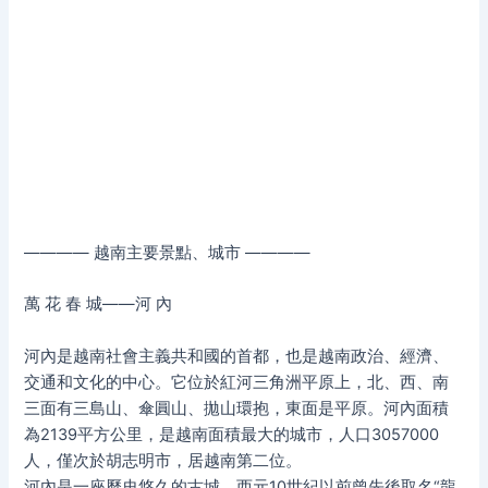
———— 越南主要景點、城市 ————
萬 花 春 城——河 內
河內是越南社會主義共和國的首都，也是越南政治、經濟、
交通和文化的中心。它位於紅河三角洲平原上，北、西、南
三面有三島山、傘圓山、拋山環抱，東面是平原。河內面積
為2139平方公里，是越南面積最大的城市，人口3057000
人，僅次於胡志明市，居越南第二位。
河內是一座歷史悠久的古城，西元10世紀以前曾先後取名“龍