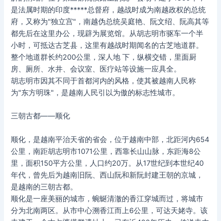
是法属时期的印度*****总督府，越战时成为南越政权的总统
府，又称为"独立宫"，南越伪总统吴庭艳、阮文绍、阮高其等
都先后在这里办公，现辟为展览馆。从胡志明市驱车一个半
小时，可抵达古芝县，这里有越战时期闻名的古芝地道群。
整个地道群长约200公里，深人地 下，纵横交错，里面厨
房、厕所、水井、会议室、医疗站等设施一应具全。
胡志明市因其不同于首都河内的风格，使其被越南人民称
为"东方明珠"，是越南人民引以为傲的标志性城市。
三朝古都——顺化
顺化，是越南平治天省的省会，位于越南中部，北距河内654
公里，南距胡志明市1071公里，西靠长山山脉，东距海8公
里，面积150平方公里，人口约20万。从17世纪到本世纪40
年代，曾先后为越南旧阮、西山阮和新阮封建王朝的京城，
是越南的三朝古都。
顺化是一座美丽的城市，蜿蜒清澈的香江穿城而过，将城市
分为北南两区。从市中心溯香江而上6公里，可达天姥寺。该