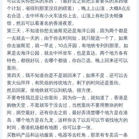
可以去买你想买的东西，（最好去之前把主要要买的东西做
个计划，省得到那里没目的瞎逛），晚上上山顶，大概8点左
右合适，去中环有小火车送你上去。山顶上有杜莎夫蜡像
馆，然后可以看著名的香港夜景。
第三天，不知道你想去迪斯尼还是海洋公园，因为两个都是
一去就去一天的，由于你去时间短，就只能选一个了。如果
你去迪斯尼，就一早走，10点开园，有地铁专列到那里。如
果是去海洋公园，就去中环坐车，也是直达。两个地方各有
特色，都很好玩，去哪个都值，你自己选。晚上回来还可以
逛街。
第四天，我不知道你是不是就回来了，如果不是，还可以去
黄大仙拜拜，有民俗的传统地方。剩下的时间还是逛街。
然后回家。坐地铁就可以到机场。很方便。
不要奇怪我总是让你逛街，因为你一去，就知道了，香港是
购物天堂，不逛就等于没去过，当然逛街不要用整块的时
间，插空最好。还有你去之前，最好弄清楚哪个地方是在港
岛，哪个地方是在九龙，这样你去了以后可以节省找地方的
时间，香港机场都有地图，你可以拿一张。
买数码产品和运动服装，电器等去旺角，那里有专卖店一条