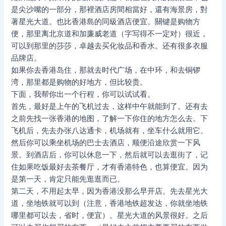
是尖沙嘴的一部分，那裡酒店房間相當好，還有海景房，對
著星光大道。也比香港島的同級酒店便宜。關键是购物方
便，那里离北京道和加廉威老道（字写得不一定对）很近，
可以到那里的莎莎，卓越去买化妆品和香水。还有很多衣服
品牌店。
如果你去香港岛住，那就去时代广场，在中环，和去铜锣
湾，那里都是购物的好地方，但比较贵。
下面，我帮你出一个行程，你可以试试看。
首先，最好是上午的飞机过去，这样中午就能到了。还有去
之前先找一张香港的地图，了解一下你住的地方怎么去。下
飞机后，先去办张八达通卡，机场就有，坐车什么就用它。
然后你可以乘坐机场的巴士去酒店，顺便沿途欣赏一下风
景。到酒店后，你可以休息一下，然后就可以去逛街了，记
住如果吃饭最好去茶餐厅，才有香港特色，也算便宜。因为
是第一天，肯定只能先逛逛而已。
第二天，不用起太早，因为香港没那么早开店。先去星光大
道，坐地铁就可以到（注意，香港地铁超发达，你就坐地铁
哪里都可以去，省时，便宜）。星光大道的风景很好。之后