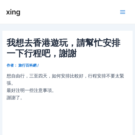
跳
xing
至
Main
内
容
Men
我想去香港遊玩，請幫忙安排
一下行程吧，謝謝
作者：
旅行百科網
/
想自由行，三至四天，如何安排比較好，行程安排不要太緊
張。
最好注明一些注意事項。
謝謝了。