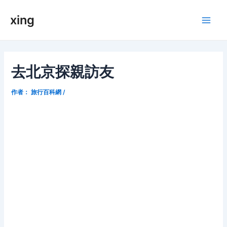
跳
xing
至
Main
内
容
Men
去北京探親訪友
作者：
旅行百科網
/