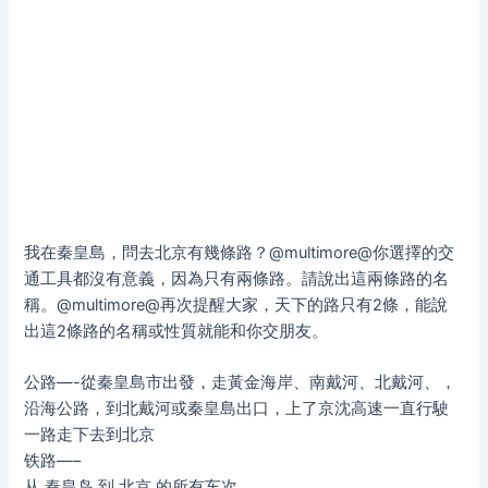
我在秦皇島，問去北京有幾條路？@multimore@你選擇的交
通工具都沒有意義，因為只有兩條路。請說出這兩條路的名
稱。@multimore@再次提醒大家，天下的路只有2條，能說
出這2條路的名稱或性質就能和你交朋友。
公路—-從秦皇島市出發，走黃金海岸、南戴河、北戴河、，
沿海公路，到北戴河或秦皇島出口，上了京沈高速一直行駛
一路走下去到北京
铁路—–
从 秦皇岛 到 北京 的所有车次