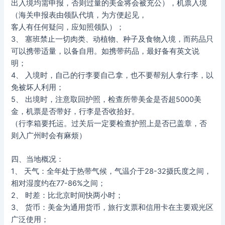
出入境均需申报，否则过量的美金将会被充公），机票入境
（海关申报表由领队代填，为方便起见，
客人有任何疑问，应知照领队）；
3、 塞班禁止一切肉类、动植物、种子及食物入境，而药品只
可以携带适量，以备自用。如携带药品，最好备有英文说
明；
4、 入境时，自己的行李要自己拿，也不要帮别人拿行李，以
免被坏人利用；
5、 出境时，注意取回护照，检查所带美金是否超5000美
金，机票是否带好，行李是否收拾好。
（行李箱要托运。过关后一定要检查护照上是否已盖章，否
则入广州时会有麻烦）
四、当地概况：
1、 天气：全年处于热带气候，气温介于28-32摄氏度之间，
相对湿度约在77-86%之间；
2、 时差：比北京时间快两小时；
3、 货币：美金为通用货币，旅行支票和信用卡在主要观光区
广泛使用；