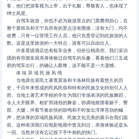
客，他们把游客视为上帝，出于礼貌，尊敬客人，也体现了
绅士风度。
自驾车旅游，你也不必为旅游景点的门票费用担心，在
整个塞班岛和天宁岛所有的景点没有围墙，没有大门，均不
收费，只有一位管理工作人员，他只负责登记到此旅游的人
数。这是这里旅游的一大特点，游客可以自由出入。
许多星级酒店也有租车业务，但价位稍高些。我们采访
团的有些朋友就亲身体验过自驾车的乐趣，看着他们三五成
群的驾车出行，的确让人眼馋，这不能不是一大遗憾。
体 味 异 域 民 旅 风 情
当地原住居民土著查莫洛和卡洛林民族有着悠久的历
史，千百年来形成的民风民俗和特有的民族文化特别引人入
胜。当地土著艺术学校的学生为我们专场表演的民族舞蹈，
令人大开眼界。粗犷而雄劲的舞姿，协调地摇摆着躯干、臀
部、大腿，伴着节奏欢快的鼓鸣和不时发出浑厚苍劲的喊
声，把浓厚的异域民族风情、民族文化完美的展示在我们面
前。这种表演我们在电影电视中曾见到过，亲身体验还是头
一回。当然并没有忘记按下手中相机的快门。