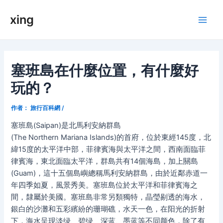
跳
xing
至
Main
内
容
Men
塞班島在什麼位置，有什麼好
玩的？
作者：
旅行百科網
/
塞班島(Saipan)是北馬利安納群島
(The Northern Mariana Islands)的首府，位於東經145度，北
緯15度的太平洋中部，菲律賓海與太平洋之間，西南面臨菲
律賓海，東北面臨太平洋，群島共有14個海島，加上關島
(Guam)，這十五個島嶼總稱馬利安納群島，由於近鄰赤道一
年四季如夏，風景秀美。塞班島位於太平洋和菲律賓海之
間，隸屬於美國。塞班島非常另類獨特，晶瑩剔透的海水，
銀白的沙灘和五彩繽紛的珊瑚礁，水天一色，在阳光的折射
下，海水呈现淡绿、碧绿、深蓝、墨蓝等不同颜色，除了有