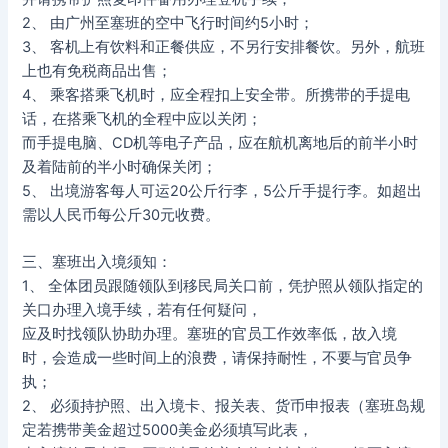
2、 由广州至塞班的空中飞行时间约5小时；
3、 客机上有饮料和正餐供应，不另行安排餐饮。另外，航班
上也有免税商品出售；
4、 乘客搭乘飞机时，应全程扣上安全带。所携带的手提电
话，在搭乘飞机的全程中应以关闭；
而手提电脑、CD机等电子产品，应在航机离地后的前半小时
及着陆前的半小时确保关闭；
5、 出境游客每人可运20公斤行李，5公斤手提行李。如超出
需以人民币每公斤30元收费。
三、塞班出入境须知：
1、 全体团员跟随领队到移民局关口前，凭护照从领队指定的
关口办理入境手续，若有任何疑问，
应及时找领队协助办理。塞班的官员工作效率低，故入境
时，会造成一些时间上的浪费，请保持耐性，不要与官员争
执；
2、 必须持护照、出入境卡、报关表、货币申报表（塞班岛规
定若携带美金超过5000美金必须填写此表，