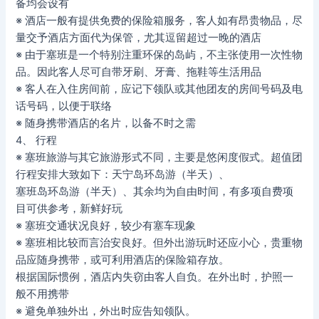
备均会设有
※ 酒店一般有提供免费的保险箱服务，客人如有昂贵物品，尽
量交予酒店方面代为保管，尤其逗留超过一晚的酒店
※ 由于塞班是一个特别注重环保的岛屿，不主张使用一次性物
品。因此客人尽可自带牙刷、牙膏、拖鞋等生活用品
※ 客人在入住房间前，应记下领队或其他团友的房间号码及电
话号码，以便于联络
※ 随身携带酒店的名片，以备不时之需
4、 行程
※ 塞班旅游与其它旅游形式不同，主要是悠闲度假式。超值团
行程安排大致如下：天宁岛环岛游（半天）、
塞班岛环岛游（半天）、其余均为自由时间，有多项自费项
目可供参考，新鲜好玩
※ 塞班交通状况良好，较少有塞车现象
※ 塞班相比较而言治安良好。但外出游玩时还应小心，贵重物
品应随身携带，或可利用酒店的保险箱存放。
根据国际惯例，酒店内失窃由客人自负。在外出时，护照一
般不用携带
※ 避免单独外出，外出时应告知领队。