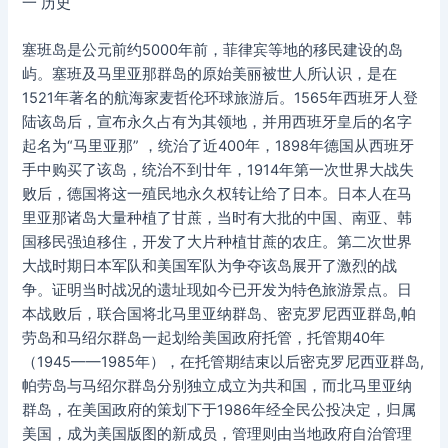
一 历史
塞班岛是公元前约5000年前，菲律宾等地的移民建设的岛
屿。塞班及马里亚那群岛的原始美丽被世人所认识，是在
1521年著名的航海家麦哲伦环球旅游后。1565年西班牙人登
陆该岛后，宣布永久占有为其领地，并用西班牙皇后的名字
起名为“马里亚那” ，统治了近400年，1898年德国从西班牙
手中购买了该岛，统治不到廿年，1914年第一次世界大战失
败后，德国将这一殖民地永久权转让给了日本。日本人在马
里亚那诸岛大量种植了甘蔗，当时有大批的中国、南亚、韩
国移民强迫移住，开发了大片种植甘蔗的农庄。第二次世界
大战时期日本军队和美国军队为争夺该岛展开了激烈的战
争。证明当时战况的遗址现如今已开发为特色旅游景点。日
本战败后，联合国将北马里亚纳群岛、密克罗尼西亚群岛,帕
劳岛和马绍尔群岛一起划给美国政府托管，托管期40年
（1945——1985年），在托管期结束以后密克罗尼西亚群岛,
帕劳岛与马绍尔群岛分别独立成立为共和国，而北马里亚纳
群岛，在美国政府的策划下于1986年经全民公投决定，归属
美国，成为美国版图的新成员，管理则由当地政府自治管理