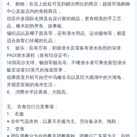
4、 购物：在岛上处处可见到鳞次栉比的商店；超级市场购物
中心及饭店内的免税商店，
供应许多国际名牌及名设计家的精品，更有精美的手工艺
品，橡木刻热带鱼、故事板、
编织品以及椰子面具等，还有潜水用品、运动服饰等，都是
适合旅客们珍藏的礼品；
5、 娱乐：应有尽有，初级潜水及需备有潜水执照的深潜、
PADI潜水课程（发有结业证书）、
18洞高尔夫球、畅游军舰岛等。不嗜潜水者可乘坐新型潜水
艇至深度50英尺的海底世界，
或乘搭直升机可由空中鸟瞰全岛以及巨大礁湖中的大海龟，
并观赏富丽的海岸生活；
6、 消费水平比香港、大陆高。
五、 衣食住行注意事项：
1、 衣服
※ 全年气温炎热，以夏天衣服为主。另自备泳衣、拖鞋；
2、 饮食
※ 团队用餐分为自助餐及团餐两种，团餐以广东菜为主，自助