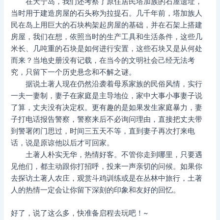
在天宁岛，我们还考察了原住居民塔加族的石屋遗址，
当时用于建造房屋的石头称为拉提石。几千年前，塔加族人
民在岛上用巨大的石块构架起房屋的基础，并在石架上搭建
房屋，我们在想，依照当时的生产工具和生活条件，这些几
米长、几吨重的石块是如何进行安置，这些石块又是从何处
而来？当地史册没有记载，在当今的文明社会己经无法考
究，只留下一个历史悬念和不解之谜。
据说土著人现在仍然沿袭着母系家族的民俗风情，实行
一夫一妻制，妻子在家庭是主导地位，家中大事小事妻子说
了算，丈夫没有决定权。更有趣的是如果发生家庭暴力，妻
子打电话报告警察，警察来后不必询问理由，直接把丈夫带
到警署闭门思过，时间三五天不等，直到妻子再次打来电
话，说是原谅他以后才可回家。
土著人朴实无华，热情好客。不管你走到哪里，只要遇
见他们，都主动跟你打招呼，投来一声亲切的问候。如果你
去探访土著人农庄，观赏斗鸡训练或是在丛林中旅行，土著
人的热情一定会让你留下深刻的印象和友好的回忆。
好了，说了这么多，快准备启程去玩吧！~