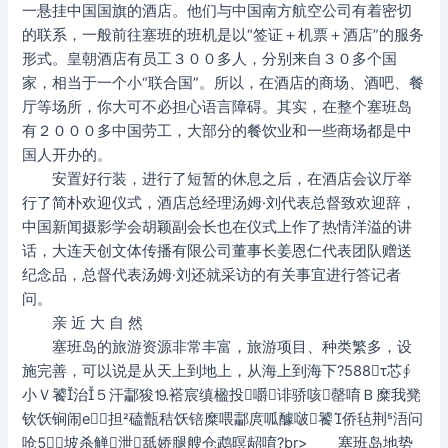
一悬挂中国国旗的酒店。他们与中国南方航空公司有着密切
的联系，一般前往塞班的班机是以“签证＋机票＋酒店”的服务
形式。皇朝酒店有员工３００多人，分别来自３０多个国
家，相当于一个小“联合国”。所以，在酒店的商场、酒吧、餐
厅等场所，你大可不必担心语言障碍。其实，在整个塞班岛
有２０００多中国劳工，大部分的餐饮业和一些商场都是中
国人开办的。
安置好行装，进行了短暂的休息之后，在酒店会议厅举
行了简朴欢迎仪式，酒店总经理汤姆·刘代表总督致欢迎辞，
中国新闻摄影学会胡颖副会长也在仪式上作了热情洋溢的讲
话，大连天创文体传播有限公司董事长姜恩仁代表团队赠送
纪念品，总督代表汤姆·刘还就采访的有关事宜进行答记者
问。
亲 近 大 自 然
塞班岛的旅游资源非常丰富，旅游项目、种类繁多，设
施完善，可以说是从天上到地上，从海上到海下?588τ芯∮
小Ｖ饕治５汗酃狻⒚褡宸缜楹投嚼诽骄咳罄唷Ｂ糜我凳
钦饫锏闹е担磕甑秸饫锫糜喂酃庹呱醵啵饕侨毡荆浯问
呛⒎坡杀觯泄舐娇腿艘仓鹉暝龆唷?br> 塞班岛地势