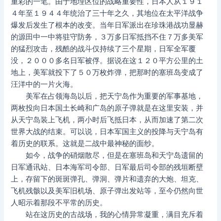
重彩的一笔。由于地理区位的战略重要性，日本人从１９１
４年至１９４４年统治了三十年之久，其地位在太平洋战争
爆发后发生了根本的改变。当年日军派出在珍珠港战功显赫
的源田中一中将驻守防务，３万多日军抵挡不住７万多美军
的猛烈攻击，残酷的战斗仅持续了三个星期，日军全军覆
没，２０００多名日军被俘。据说在这１２０平方公里的土
地上，美军就投下了５０万枚炸弹，把那时的塞班岛变成了
汪洋中的一片火海。
美军在占领海岛以后，把天宁岛作为重要的军事基地，
两枚投向日本国土长崎和广岛的原子弹就是在这里安装，并
从天宁岛装上飞机，两小时后飞抵日本，从而加速了第二次
世界大战的结束。可以说，日本军国主义的投降与天宁岛有
着历史的联系。这就是二战中最神秘的面纱。
如今，战争的硝烟散尽，但是在塞班岛和天宁岛遗留的
日军通讯站、日本海军司令部、日军最后司令部的残垣断壁
上，存留下的斑斑弹孔、弹洞、弹片和遗弃的大炮、坦克、
飞机残骸以及美军旧机场、原子弹出发站等，至今仍然向世
人昭示着那段不平常的历史。
站在这历史的古战场，我的心情异常凝重，满目充斥着