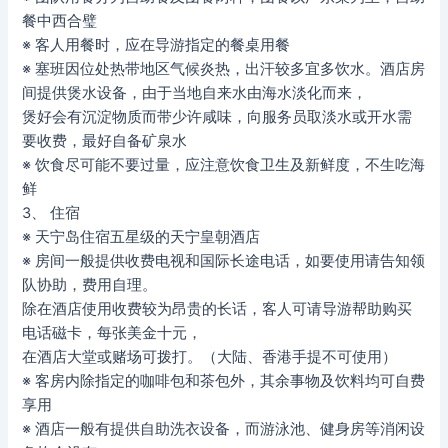
餐中西合璧
※ 客人用餐时，应在导游指定的餐桌用餐
※ 塞班因位处热带地区气候炎热，出汗较多宜多饮水。酒店房
间提供煲水设备，由于当地自来水由海水淡化而来，
煲好会有沉淀物质而带少许咸味，向服务员取淡水或开水需
要收费，最好自备矿泉水
※ 饮食尽可能不要过量，应注意饮食卫生及新鲜度，不生吃海
鲜
3、 住宿
※ 天宁岛住宿五星级的天宁皇朝酒店
※ 房间一般提供收费电视和国际长途电话，如要使用请告知领
队协助，费用自理。
除在酒店使用收费较为昂贵的长话，客人可请导游帮助购买
电话磁卡，每张美金十元，
在酒店大堂或赌场可拨打。（大陆、香港手提不可使用）
※ 客房内除指定的咖啡包和茶包外，其余事物及饮料均可自费
享用
※ 酒店一般有提供自助洗衣设备，而游泳池、健身房等消闲设