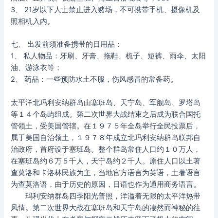
3、 21岁以下人士禁止进入赌场，不可携带手机、摄像机及
照相机入内。
七、 出发前须准备携带的日用品：
1、 私人物品：牙刷、牙膏、拖鞋、梳子、短裤、雨伞、太阳
油、游泳衣等；
2、 药品：一些预防水土不服，伤风感冒的常备药。
太平洋北玛利安纳群岛由塞班岛、天宁岛、军舰岛、罗塔岛
等１４个岛屿组成。第二次世界大战结束之后成为联合国托
管领土，受美国管辖。在１９７５年全岛举行全民投票后，
属于美国自治领土，１９７８年成立北玛利安纳群岛联邦自
治政府，首府设于塞班岛。整个群岛常住人口约１０万人，
在塞班岛约６万５千人，天宁岛约２千人。原住人口以土著
查莫洛和卡洛林民族为主，当地官方语言为英语，土著语言
为查莫洛语，由于历史的原因，日语也作为通用商务语言。
玛利安纳群岛四季阳光普照，洋溢着无限的太平洋热带
风情。第二次世界大战在塞班岛和天宁岛的凄然而神秘的往