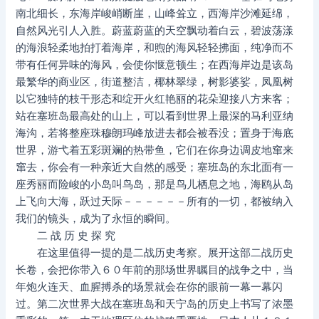
南北细长，东海岸峻峭断崖，山峰耸立，西海岸沙滩延绵，
自然风光引人入胜。蔚蓝蔚蓝的天空飘动着白云，碧波荡漾
的海浪轻柔地拍打着海岸，和煦的海风轻轻拂面，纯净而不
带有任何异味的海风，会使你惬意顿生；在西海岸边是该岛
最繁华的商业区，街道整洁，椰林翠绿，树影婆娑，凤凰树
以它独特的枝干形态和绽开火红艳丽的花朵迎接八方来客；
站在塞班岛最高处的山上，可以看到世界上最深的马利亚纳
海沟，若将整座珠穆朗玛峰放进去都会被吞没；置身于海底
世界，游弋着五彩斑斓的热带鱼，它们在你身边调皮地窜来
窜去，你会有一种亲近大自然的感受；塞班岛的东北面有一
座秀丽而险峻的小岛叫鸟岛，那是鸟儿栖息之地，海鸥从岛
上飞向大海，跃过天际－－－－－－所有的一切，都被纳入
我们的镜头，成为了永恒的瞬间。
二 战 历 史 探 究
在这里值得一提的是二战历史考察。展开这部二战历史
长卷，会把你带入６０年前的那场世界瞩目的战争之中，当
年炮火连天、血腥搏杀的场景就会在你的眼前一幕一幕闪
过。第二次世界大战在塞班岛和天宁岛的历史上书写了浓墨