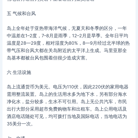
五 气候和台风
岛上全年处于亚热带海洋气候，无夏天和冬季的区分，一年
中温差在1–2度，7–8月是雨季，12–2月是旱季。全年日平均
温度是28—29度，相对湿度为80%，8—9月经过北半球的热
带气压和台风大都在关岛附近的太平洋上生成。马里亚那全
岛基本都被台风包围着但很少造成灾害。
六 生活设施
岛上流通货币为美元。电压为110伏，因此220伏的家用电器
需用整流装置。岛上的生活用水多为地下水，另有部分海水
净化水，盐分较多，生水不可引用。岛上无公共汽车，市民
出行大部分采用超市免费购物车和出租车。岛上公用电话及
酒店电话随处可见，均可拨打当地及国际电话，当地电话为
35美分一次。