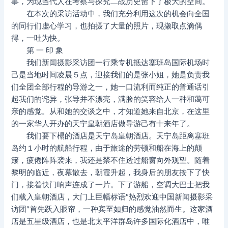
事，为现当代人在考察与探究二战历史留下了极大的空间。
在本次的采访活动中，我们充分利用这次的机会向全国
的同行们虚心学习，也拍摄了大量的照片，现撷取点滴偶
得，一吐为快。
第 一 印 象
我们新闻摄影采访团一行乘专机抵达塞班岛国际机场时
己是当地时间凌晨５点，迎接我们的是张小姐，她是负责我
们全团全部行程的导游之一，她一口流利而纯正的普通话引
起我们的诧异，张导并不漂亮，满脸的笑容给人一种和蔼可
亲的感觉。从和她的交谈之中，才知道她来自北京，在这里
的一家华人开办的天宁皇朝酒店做导游己有十来年了。
我们要下榻的酒店是天宁岛皇朝酒店。天宁岛距离塞班
岛约１小时的航船行程，由于旅途的劳顿和船在海上的颠
簸，疲倦阵阵袭来，我还是禁不住透过船窗向外观望。随着
黎明的临近，夜幕散去，朝霞升起，我身后的朋友按下了快
门，接着快门响声连成了一片。下了游船，空调大巴士把我
们载入皇朝酒店，大门上巨幅标语″热烈欢迎中国新闻摄影采
访团″首先跃入眼帘，一种宾至如归的感觉油然而生。这家酒
店是五星级酒店，也是北太平洋群岛许多国际化酒店中，唯