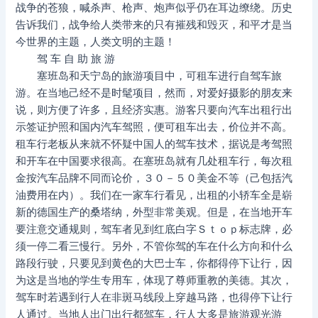
战争的苍狼，喊杀声、枪声、炮声似乎仍在耳边缭绕。历史
告诉我们，战争给人类带来的只有摧残和毁灭，和平才是当
今世界的主题，人类文明的主题！
驾 车 自 助 旅 游
塞班岛和天宁岛的旅游项目中，可租车进行自驾车旅
游。在当地己经不是时髦项目，然而，对爱好摄影的朋友来
说，则方便了许多，且经济实惠。游客只要向汽车出租行出
示签证护照和国内汽车驾照，便可租车出去，价位并不高。
租车行老板从来就不怀疑中国人的驾车技术，据说是考驾照
和开车在中国要求很高。在塞班岛就有几处租车行，每次租
金按汽车品牌不同而论价，３０－５０美金不等（己包括汽
油费用在内）。我们在一家车行看见，出租的小轿车全是崭
新的德国生产的桑塔纳，外型非常美观。但是，在当地开车
要注意交通规则，驾车者见到红底白字Ｓｔｏｐ标志牌，必
须一停二看三慢行。另外，不管你驾的车在什么方向和什么
路段行驶，只要见到黄色的大巴士车，你都得停下让行，因
为这是当地的学生专用车，体现了尊师重教的美德。其次，
驾车时若遇到行人在非斑马线段上穿越马路，也得停下让行
人通过。当地人出门出行都驾车，行人大多是旅游观光游