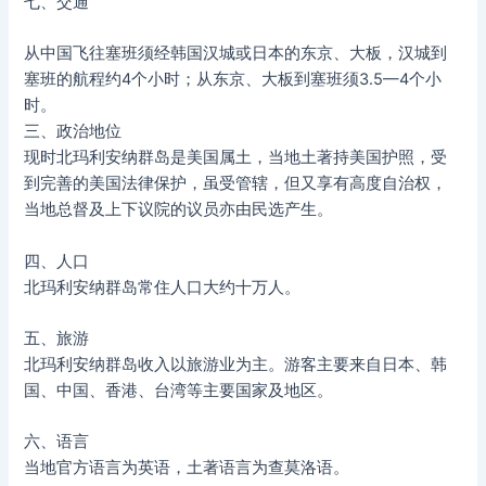
七、交通
从中国飞往塞班须经韩国汉城或日本的东京、大板，汉城到
塞班的航程约4个小时；从东京、大板到塞班须3.5—4个小
时。
三、政治地位
现时北玛利安纳群岛是美国属土，当地土著持美国护照，受
到完善的美国法律保护，虽受管辖，但又享有高度自治权，
当地总督及上下议院的议员亦由民选产生。
四、人口
北玛利安纳群岛常住人口大约十万人。
五、旅游
北玛利安纳群岛收入以旅游业为主。游客主要来自日本、韩
国、中国、香港、台湾等主要国家及地区。
六、语言
当地官方语言为英语，土著语言为查莫洛语。