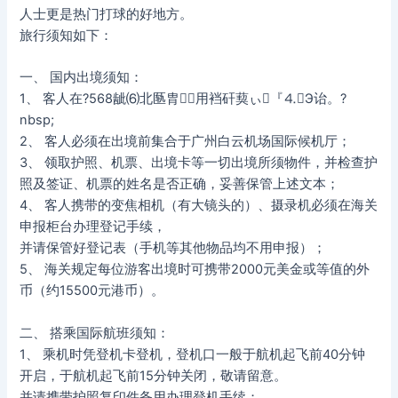
人士更是热门打球的好地方。
旅行须知如下：
一、 国内出境须知：
1、 客人在?568龇⑹北匦胄用裆矸葜ぃ『⒋Э诒。?
nbsp;
2、 客人必须在出境前集合于广州白云机场国际候机厅；
3、 领取护照、机票、出境卡等一切出境所须物件，并检查护
照及签证、机票的姓名是否正确，妥善保管上述文本；
4、 客人携带的变焦相机（有大镜头的）、摄录机必须在海关
申报柜台办理登记手续，
并请保管好登记表（手机等其他物品均不用申报）；
5、 海关规定每位游客出境时可携带2000元美金或等值的外
币（约15500元港币）。
二、 搭乘国际航班须知：
1、 乘机时凭登机卡登机，登机口一般于航机起飞前40分钟
开启，于航机起飞前15分钟关闭，敬请留意。
并请携带护照复印件备用办理登机手续；