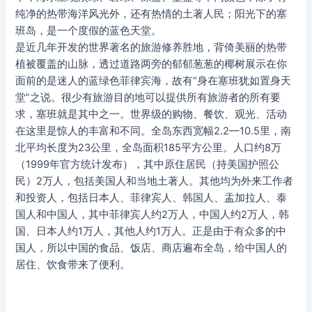
纯净的热带海洋风光外，还有热情的土著人民；阳光下的塞
班岛，是一个度假的蓝色天堂。
是近几年开发的世界著名的旅游修养胜地，背倚美丽的热带
植被覆盖的山脉，透过道路两旁的郁郁葱葱的椰树展示在你
面前的是迷人的蓝绿色菲律宾海，故有“身在塞班犹如置身天
堂”之说。很少有旅游目的地可以提供所有旅游者的所有要
求，塞班就是其中之一。世界级的购物、餐饮、观光、活动
在这里是惊人的丰富和不同。全岛东西宽幅2.2—10.5里，南
北平均长度为23公里，全岛面积185平方公里。人口约8万
（1999年官方统计发布），其中原住居民（持美国护照公
民）2万人，包括美国人和当地土著人。其他均为外来工作者
和投资人，包括日本人、菲律宾人、韩国人、盂加拉人、泰
国人和中国人，其中菲律宾人约2万人，中国人约2万人，韩
国、日本人约1万人，其他人约1万人。正是由于有众多的中
国人，所以中国的食品、饭店、商店遍布全岛，给中国人的
居住、饮食带来了便利。