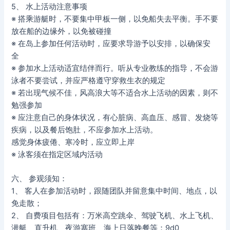
5、 水上活动注意事项
※ 搭乘游艇时，不要集中甲板一侧，以免船失去平衡。手不要
放在船的边缘外，以免被碰撞
※ 在岛上参加任何活动时，应要求导游予以安排，以确保安
全
※ 参加水上活动适宜结伴而行。听从专业教练的指导，不会游
泳者不要尝试，并应严格遵守穿救生衣的规定
※ 若出现气候不佳，风高浪大等不适合水上活动的因素，则不
勉强参加
※ 应注意自己的身体状况，有心脏病、高血压、感冒、发烧等
疾病，以及餐后饱肚，不应参加水上活动。
感觉身体疲倦、寒冷时，应立即上岸
※ 泳客须在指定区域内活动
六、 参观须知：
1、 客人在参加活动时，跟随团队并留意集中时间、地点，以
免走散；
2、 自费项目包括有：万米高空跳伞、驾驶飞机、水上飞机、
潜艇、直升机、夜游塞班、海上日落晚餐等；9d0