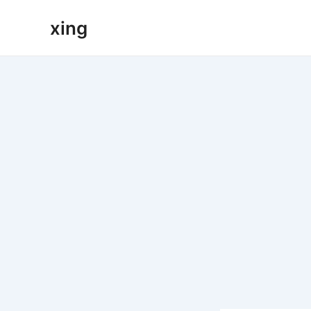
跳
xing
至
内
容