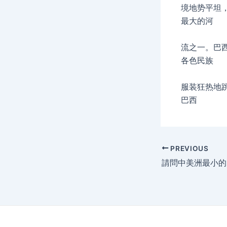
境地势平坦
最大的河
流之一。巴
各色民族
服装狂热地
巴西
Post
PREVIOUS
navigation
請問中美洲最小的