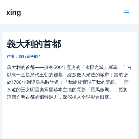
跳
xing
至
Main
内
容
Men
義大利的首都
作者：
旅行百科網
/
義大利的首都——擁有500年歷史的「永恆之城」羅馬，自古
以來一直是歷代王朝的國都，綻放傲人光芒的城市；當歌德
於1786年到達羅馬時說道：「我終於實現了我的夢想。」而
永遠的玉女明星奧黛麗赫本主演的電影「羅馬假期」，更將
這個文明古都的獨特魅力，深深植入全球影迷眼底。