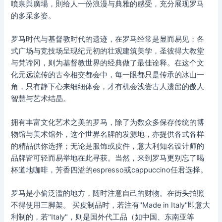
噴泉與廣場，則给人一份浪漫与典雅的感受，充分展现罗马
的多采多姿。
罗马时代与基督教时代的遗迹，在罗马经常是显而易见；各
式广场与竞技场呈现纪元初的壮观建筑美学，圣彼得大教堂
与梵谛冈，则为基督教世界的经典做了最佳诠释。在这个文
化元远流传的古今相交都会中，每一眼都只是传承的冰山一
角，只有静下心来细细体会，才有机会浅尝古人遗留的傲人
智慧与艺术结晶。
拥有丰富文化艺术之美的罗马，除了为数众多保存传统的博
物馆与美术馆外，这个世界名牌的发源地，亦提供各式各样
的精品供你选择；无论是服饰或皮件，意大利知名设计师的
品牌皆可轻而易举地在此寻获。当然，来到罗马更别忘了喝
杯道地咖啡，芳香四溢的espresso或cappuccino任君选择。
罗马是小偷泛滥的地方，随时注意自己的财物。在街头拍照
不得使用三脚架。 买皮制品时，若注有"Made in Italy"即意大
利制的，若"Italy"，则是国外代工品（如中国、东南亚等