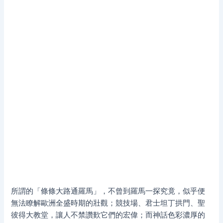
所謂的「條條大路通羅馬」，不曾到羅馬一探究竟，似乎便
無法瞭解歐洲全盛時期的壯觀；競技場、君士坦丁拱門、聖
彼得大教堂，讓人不禁讚歎它們的宏偉；而神話色彩濃厚的