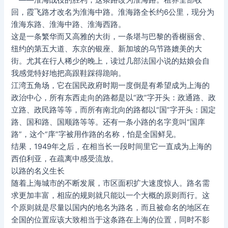
一——淮海战役的胜利，这条路改为淮海路。租界全部收
回，霞飞路才改名为淮海中路。淮海路全长约6公里，现分为
淮海东路、淮海中路、淮海西路。
这是一条繁华而又高雅的大街，一条堪与巴黎的香榭丽舍、
纽约的第五大道、东京的银座、新加坡的乌节路媲美的大
街。尤其在行人稀少的晚上，读过几部法国小说的姑娘会自
我感觉特好地把高跟鞋踩得跪响。
江湾五角场，它在国民政府时期一度倒是有希望成为上海的
政治中心，所有东西走向的路都是以“政”字开头：政通路、政
立路、政民路等等，而所有南北向的路都以“国”字开头：国定
路、国和路、国顺路等等。还有一条小路的名字竟叫“国庠
路”，这个“庠”字被用作路的名称，怕是全国鲜见。
结果，1949年之后，在相当长一段时间里它一直成为上海的
西伯利亚，在疏离中感受流放。
以路的名义生长
随着上海城市的不断发展，市区面积扩大速度惊人。路名需
求更加丰富，相应的规则就只能以一个大概的原则而行。这
个原则就是尽量以国内的地名为路名，而且被命名的地区在
全国的位置应该大致相当于这条路在上海的位置，同时不影