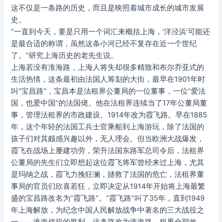
这不仅是一条路的历史，而且是映照着城市成长的城市发展
史。
“一直到今天，要是只用一个词汇来概括上海，‘洋泾浜’可能还
是最合适的称谓，虽然这条小河已经不复存在近一个世纪
了。”研究上海历史的老先生说。
上海若没有淮海路，上海人将失却很多精致和布尔乔亚式的
生活热情，这条最初由法国人筹划的大街，最早在1901年时
叫“宝昌路”，宝昌本是法租界公董局的一位董事，一位“爱法
国，也爱中国”的法国佬。他在法租界连续当了17年公董局董
事，管理法租界的市政建设。1914年改为霞飞路。早在1885
年，这个年轻的法国工兵士官乘船到上海游玩，除了法国的
孩子们对其颇感兴趣以外，无人理会。但当欧洲大战爆发，
霞飞在战场上屡建功劳，荣升法国东路军总司令后，法租界
公董局的先生们立即想起这位霞飞将军曾经来过上海，尤其
是玛纳之战，霞飞力挽狂澜，拯救了法国的危亡，法租界董
事局的官员们欣喜若狂，立即决定从1914年开始将上海最繁
盛的宝昌路改名为“霞飞路”。“霞飞路”叫了35年，直到1949
年上海解放，为纪念中国人民解放战争中著名的三大战役之