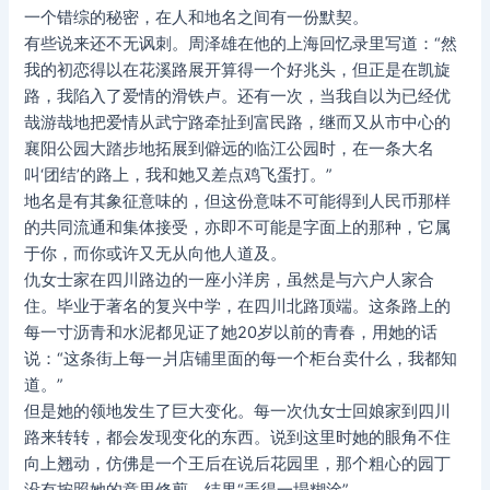
一个错综的秘密，在人和地名之间有一份默契。
有些说来还不无讽刺。周泽雄在他的上海回忆录里写道：“然
我的初恋得以在花溪路展开算得一个好兆头，但正是在凯旋
路，我陷入了爱情的滑铁卢。还有一次，当我自以为已经优
哉游哉地把爱情从武宁路牵扯到富民路，继而又从市中心的
襄阳公园大踏步地拓展到僻远的临江公园时，在一条大名
叫‘团结’的路上，我和她又差点鸡飞蛋打。”
地名是有其象征意味的，但这份意味不可能得到人民币那样
的共同流通和集体接受，亦即不可能是字面上的那种，它属
于你，而你或许又无从向他人道及。
仇女士家在四川路边的一座小洋房，虽然是与六户人家合
住。毕业于著名的复兴中学，在四川北路顶端。这条路上的
每一寸沥青和水泥都见证了她20岁以前的青春，用她的话
说：“这条街上每一爿店铺里面的每一个柜台卖什么，我都知
道。”
但是她的领地发生了巨大变化。每一次仇女士回娘家到四川
路来转转，都会发现变化的东西。说到这里时她的眼角不住
向上翘动，仿佛是一个王后在说后花园里，那个粗心的园丁