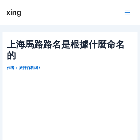
跳
xing
至
Main
内
容
Men
上海馬路路名是根據什麼命名
的
作者：
旅行百科網
/