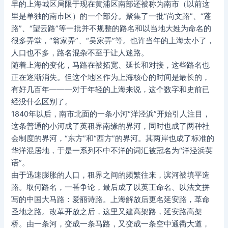
早的上海城区局限于现在黄浦区南部还被称为南市（以前这
里是单独的南市区）的一个部分。聚集了一批“尚文路”、“蓬
路”、“望云路”等一批并不规整的路名和以当地大姓为命名的
很多弄堂，“翁家弄”、“吴家弄”等。也许当年的上海太小了，
人口也不多，路名混杂不至于让人迷路。
随着上海的变化，马路在被拓宽、延长和对接，这些路名也
正在逐渐消失。但这个地区作为上海核心的时间是最长的，
有好几百年———对于年轻的上海来说，这个数字和史前已
经没什么区别了。
1840年以后，南市北面的一条小河“洋泾浜”开始引人注目，
这条普通的小河成了英租界南缘的界河，同时也成了两种社
会制度的界河，“东方”和“西方”的界河。其两岸也成了标准的
华洋混居地，于是一系列不中不洋的词汇被冠名为“洋泾浜英
语”。
由于迅速膨胀的人口，租界之间的频繁往来，滨河被填平造
路。取何路名，一番争论，最后成了以英王命名、以法文拼
写的中国大马路：爱丽诗路。上海解放后更名延安路，革命
圣地之路。改革开放之后，这里又建高架路，延安路高架
桥。由一条河，变成一条马路，又变成一条空中通衢大道，