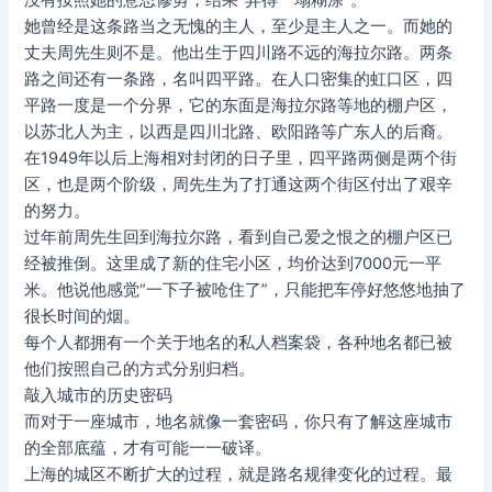
没有按照她的意思修剪，结果“弄得一塌糊涂”。
她曾经是这条路当之无愧的主人，至少是主人之一。而她的
丈夫周先生则不是。他出生于四川路不远的海拉尔路。两条
路之间还有一条路，名叫四平路。在人口密集的虹口区，四
平路一度是一个分界，它的东面是海拉尔路等地的棚户区，
以苏北人为主，以西是四川北路、欧阳路等广东人的后裔。
在1949年以后上海相对封闭的日子里，四平路两侧是两个街
区，也是两个阶级，周先生为了打通这两个街区付出了艰辛
的努力。
过年前周先生回到海拉尔路，看到自己爱之恨之的棚户区已
经被推倒。这里成了新的住宅小区，均价达到7000元一平
米。他说他感觉“一下子被呛住了”，只能把车停好悠悠地抽了
很长时间的烟。
每个人都拥有一个关于地名的私人档案袋，各种地名都已被
他们按照自己的方式分别归档。
敲入城市的历史密码
而对于一座城市，地名就像一套密码，你只有了解这座城市
的全部底蕴，才有可能一一破译。
上海的城区不断扩大的过程，就是路名规律变化的过程。最