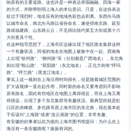
响原有的主要道路。这也许是一种表达举国融融、四海一家
的方式，并附带削弱上海人的本位意识。只是，在这份表达
欲过于强烈时，地名应有的地域色彩也会剥离。东西向马路
以城市命名，南北向马路以省份命名，遂使得南京路、延安
路或福建路、山东路云云，不见得比纽约第五大街或第十六
大街更具个性。
在这种指导思想下，上海市区边缘出现了地区路名集群这样
一个有趣状况，同省的地名在地图上被集中在一起。西南角
上出现“钦州路”、“柳州路”等（分别都是广西地名），东北角
则出现“鞍山路”、“双阳路”（东北地名），正北方则有“呼玛
路”、“呼兰路”（黑龙江地名）。
事实上这一规则在上海沿用时间很长，但是随着城区范围的
扩大该规律一直在起作用，同时新的命名又要考虑到不影响
原有路名，因此有些地区在地图上离得很近，而在上海又离
得很远，出现了多个东北集群等有趣状况。最典型的就是虹
口区的赤峰路、多伦路等原上海市区的东北角，现在基本处
于应该叫“上海路”或者“连云港路”的位置，非常有趣。
有安徽的好事者以此为据向上海市图书馆提问：为什么在上
海没有一条安徽路呢？振振有词的。