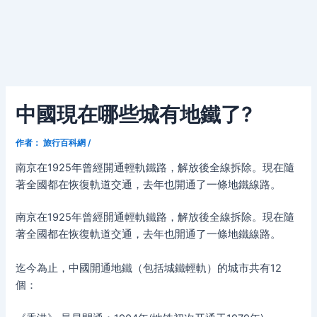
中國現在哪些城有地鐵了?
作者：
旅行百科網
/
南京在1925年曾經開通輕軌鐵路，解放後全線拆除。現在隨
著全國都在恢復軌道交通，去年也開通了一條地鐵線路。
南京在1925年曾經開通輕軌鐵路，解放後全線拆除。現在隨
著全國都在恢復軌道交通，去年也開通了一條地鐵線路。
迄今為止，中國開通地鐵（包括城鐵輕軌）的城市共有12
個：