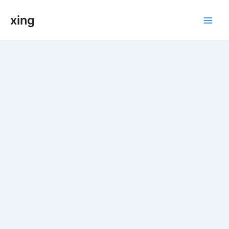
跳
xing
至
Main
内
容
Men