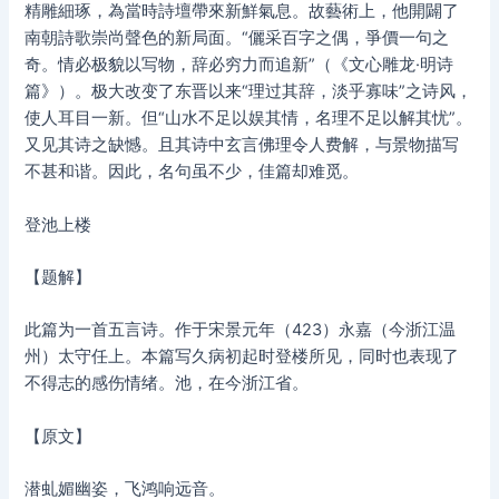
精雕細琢，為當時詩壇帶來新鮮氣息。故藝術上，他開闢了
南朝詩歌崇尚聲色的新局面。“儷采百字之偶，爭價一句之
奇。情必极貌以写物，辞必穷力而追新”（《文心雕龙·明诗
篇》）。极大改变了东晋以来“理过其辞，淡乎寡味”之诗风，
使人耳目一新。但“山水不足以娱其情，名理不足以解其忧”。
又见其诗之缺憾。且其诗中玄言佛理令人费解，与景物描写
不甚和谐。因此，名句虽不少，佳篇却难觅。
登池上楼
【题解】
此篇为一首五言诗。作于宋景元年（423）永嘉（今浙江温
州）太守任上。本篇写久病初起时登楼所见，同时也表现了
不得志的感伤情绪。池，在今浙江省。
【原文】
潜虬媚幽姿，飞鸿响远音。