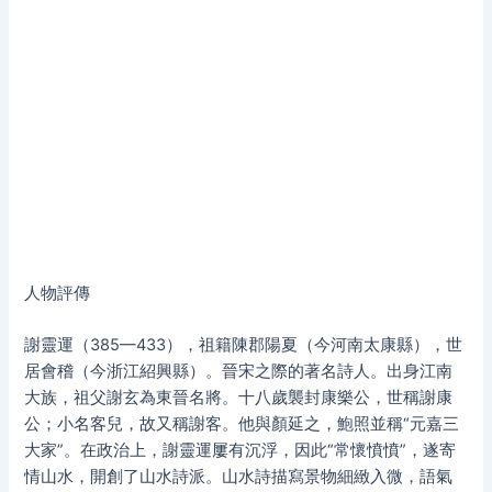
人物評傳
謝靈運（385—433），祖籍陳郡陽夏（今河南太康縣），世
居會稽（今浙江紹興縣）。晉宋之際的著名詩人。出身江南
大族，祖父謝玄為東晉名將。十八歲襲封康樂公，世稱謝康
公；小名客兒，故又稱謝客。他與顏延之，鮑照並稱“元嘉三
大家”。在政治上，謝靈運屢有沉浮，因此“常懷憤憤”，遂寄
情山水，開創了山水詩派。山水詩描寫景物細緻入微，語氣