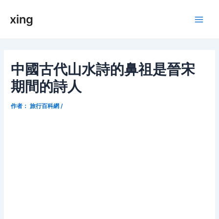
跳
xing
至
Main
内
容
Men
中國古代山水詩的鼻祖是晉宋
期間的詩人
作者：
旅行百科網
/