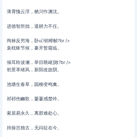
薄霄愧云浮，栖川怍渊沈。
进德智所拙，退耕力不任。
徇禄反穷海，卧u钥樟帧?br />
衾枕昧节候，褰开暂窥临。
倾耳聆波澜，举目眺岖]敗?br />
初景革绪风，新阳改故阴。
池塘生春草，园柳变鸣禽。
祁祁伤豳歌，萋萋感楚吟。
索居易永久，离群难处心。
持操岂独古，无闷征在今。