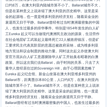
口约8万，在澳大利亚内陆城市算不小了。Ballarat城市不大，
但是在某种意义上说浓缩了澳大利亚的历史精华。这里是采
金的起源地，也一度是维多利亚的经济支柱，随着采金业的
衰退而又归于平静。Ballarat曾经有过当时澳洲最密集的中国
人，也发生过最多的排华事件。特别是1854年发生的白人矿
工Eureka 起义可以当做现代澳洲民主政治的源泉，生活劳作
在社会地层矿工武装起义最终死亡22人被政府镇压，但是矿
工要求民主代表其阶层的意愿总被政府采纳，成为维多利亚
地方宪法和议会制度的推动力量。同时这次起义亦使澳大利
亚官方屈从白人矿工意愿驱除华人矿工开始臭名昭著的白澳
政策。所以这次我们去Ballarat，由于时间的关系，只去了大
量华人曾经居住过的Sovereign Hill，由于心理因素忽略了
Eureka 起义纪念馆。新金山坐落在澳大利亚维多利亚州的
Ballarat市，距离墨尔本80公里，人口约8万，在澳大利亚内
陆城市算不小了。Ballarat城市不大，但是在某种意义上说浓
缩了澳大利亚的历史精华。这里是采金的起源地，也一度是
维多利亚的经济支柱，随着采金业的衰退而又归于平静。
Ballarat曾经有过当时澳洲最密集的中国人，也发生过最多的