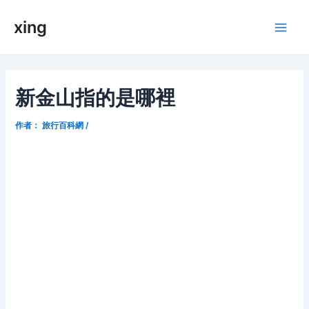
跳
xing
至
Main
内
容
Men
新金山指的是哪裡
作者：
旅行百科網
/