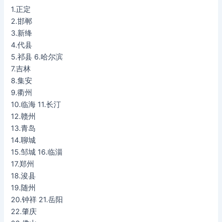
1.正定
2.邯郸
3.新绛
4.代县
5.祁县 6.哈尔滨
7.吉林
8.集安
9.衢州
10.临海 11.长汀
12.赣州
13.青岛
14.聊城
15.邹城 16.临淄
17.郑州
18.浚县
19.随州
20.钟祥 21.岳阳
22.肇庆