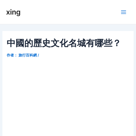
跳
xing
至
Main
内
容
Men
中國的歷史文化名城有哪些？
作者：
旅行百科網
/