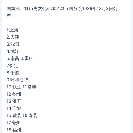
国家第二批历史文化名城名单（国务院1986年12月8日公
布）
1.上海
2.天津
3.沈阳
4.武汉
5.南昌 6.重庆
7.保定
8.平遥
9.呼和浩特
10.镇江 11.常熟
12.徐州
13.淮安
14.宁波
15.歙县 16.寿县
17.亳州
18.福州