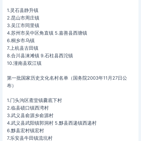
1.灵石县静升镇
2.昆山市周庄镇
3.吴江市同里镇
4.苏州市吴中区角直镇 5.嘉善县西塘镇
6.桐乡市乌镇
7.上杭县古田镇
8.合川县涞滩镇 9.石柱县西沱镇
10.潼南县双江镇
第一批国家历史文化名村名单（国务院2003年11月27日公
布）
1.门头沟区斋堂镇爨底下村
2.临县碛口镇西湾村
3.武义县俞源乡俞源村
4.武义县武阳镇郭洞村 5.黟县西递镇西递村
6.黟县宏村镇宏村
7.乐安县牛田镇流坑村