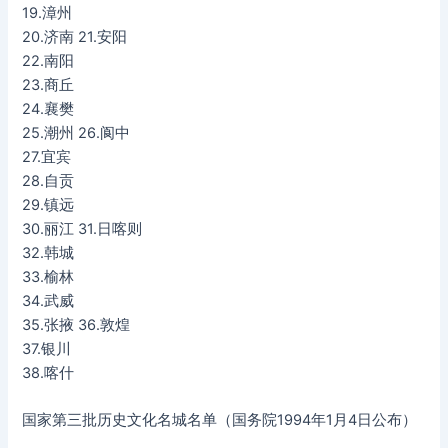
19.漳州
20.济南 21.安阳
22.南阳
23.商丘
24.襄樊
25.潮州 26.阆中
27.宜宾
28.自贡
29.镇远
30.丽江 31.日喀则
32.韩城
33.榆林
34.武威
35.张掖 36.敦煌
37.银川
38.喀什
国家第三批历史文化名城名单（国务院1994年1月4日公布）