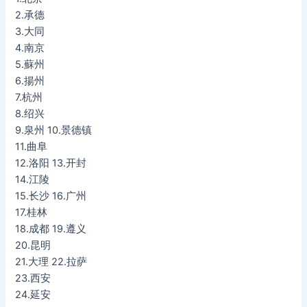
2.承德
3.大同
4.南京
5.蘇州
6.揚州
7.杭州
8.绍兴
9.泉州 10.景德镇
11.曲阜
12.洛阳 13.开封
14.江陵
15.长沙 16.广州
17.桂林
18.成都 19.遵义
20.昆明
21.大理 22.拉萨
23.西安
24.延安