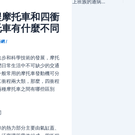
navigation
上班族的通病是 因為坐太久
程摩托車和四衝
托車有什麼不同
科網
/
進步和科學技術的發展，摩托
們日常生活中不可缺少的交通
一般常用的摩托車發動機可分
二衝程兩大類，那麼，四衝程
兩種摩托車之間有哪些區別
同
車的熱力部分主要由氣缸蓋、