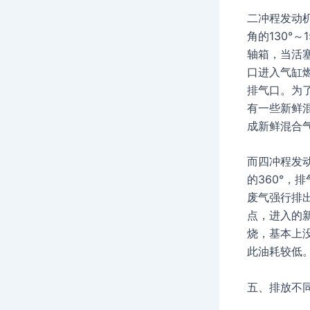
二冲程发动
角的130°
轴箱，当活
口进入气缸
排气口。为
有一些新鲜
成新鲜混合
而四冲程发
的360°，
废气强行排
点，进入的
烧，基本上
此油耗较低
五、排放不同