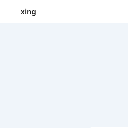
跳
xing
至
内
容