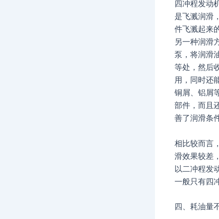
四冲程发动
是飞溅润滑
件飞溅起来
另一种润滑
泵，将润滑
等处，然后
用，同时还
铜屑、铝屑
部件，而且
善了润滑条
相比较而言
滑效果较差
以二冲程发
一般只有四冲
四、耗油量