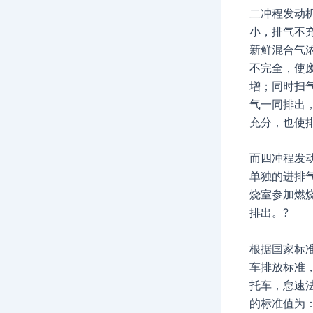
二冲程发动
小，排气不
新鲜混合气
不完全，使
增；同时扫
气一同排出
充分，也使排
而四冲程发
单独的进排
烧室参加燃
排出。?
根据国家标准G
车排放标准，
托车，怠速
的标准值为：