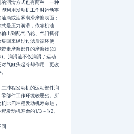
机的润滑方式也有两种：一种
，即利用发动机工作时运动零
的油滴或油雾润滑摩擦表面；
方式是压力润滑，依靠机油
油输出到配气凸轮、气门摇臂
收集回来经过过滤后循环使
能带走摩擦部件的摩擦物(如
等)。润滑油不仅润滑了运动
还对气缸头起冷却作用，更改
件。
，二冲程发动机的运动部件润
，零部件工作环境较恶劣。所
动机比四冲程发动机寿命短，
程发动机寿命的1/3～1/2。
不同