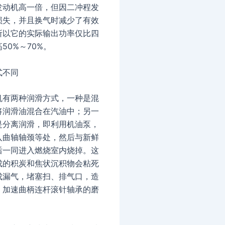
发动机高一倍，但因二冲程发
损失，并且换气时减少了有效
所以它的实际输出功率仅比四
50%～70%。
式不同
机有两种润滑方式，一种是混
将润滑油混合在汽油中；另一
是分离润滑，即利用机油泵，
入曲轴轴颈等处，然后与新鲜
后一同进入燃烧室内烧掉。这
成的积炭和焦状沉积物会粘死
成漏气，堵塞扫、排气口，造
，加速曲柄连杆滚针轴承的磨