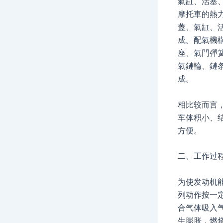
氣缸、活塞
摩托車的熱
蓋、氣缸、
成。配氣機
座、氣門彈
氣鏈輪、鏈
成。
相比较而言
车体积小、
方便。
二、工作过
为使发动机
列动作按一
合气体吸入
生膨胀，燃