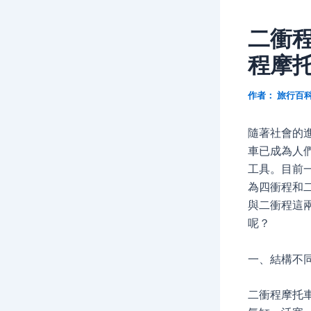
二衝
程摩
作者：
旅行百
隨著社會的
車已成為人
工具。目前
為四衝程和
與二衝程這
呢？
一、結構不
二衝程摩托