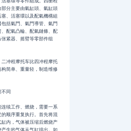
、活塞環等零件組成。四衝程
力部分主要由氣缸頭、氣缸頭
活塞、活塞環以及配氣機構組
構包括氣門、氣門導管、氣門
簧、配氣凸輪、配氣鏈條、配
条张紧器、摇臂等零部件组
，二冲程摩托车比四冲程摩托
结构简单、重量轻，制造维修
程不同
能连续工作、燃烧，需要一系
定的顺序重复执行。首先将混
气缸内，气体被压缩后燃烧产
烧产生的气体从气缸排出。如