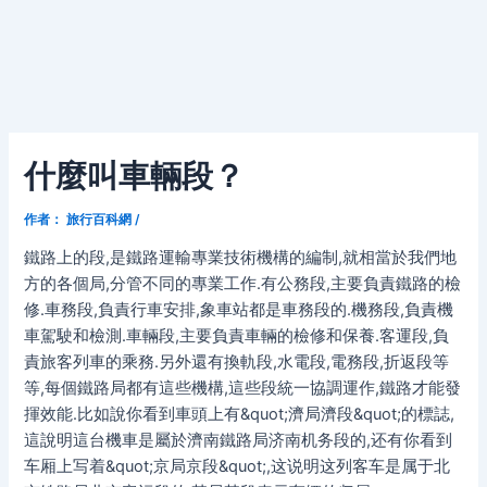
什麼叫車輛段？
作者：
旅行百科網
/
鐵路上的段,是鐵路運輸專業技術機構的編制,就相當於我們地
方的各個局,分管不同的專業工作.有公務段,主要負責鐵路的檢
修.車務段,負責行車安排,象車站都是車務段的.機務段,負責機
車駕駛和檢測.車輛段,主要負責車輛的檢修和保養.客運段,負
責旅客列車的乘務.另外還有換軌段,水電段,電務段,折返段等
等,每個鐵路局都有這些機構,這些段統一協調運作,鐵路才能發
揮效能.比如說你看到車頭上有&quot;濟局濟段&quot;的標誌,
這說明這台機車是屬於濟南鐵路局济南机务段的,还有你看到
车厢上写着&quot;京局京段&quot;,这说明这列客车是属于北