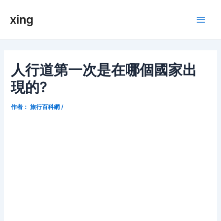
跳
xing
至
Main
内
容
Men
人行道第一次是在哪個國家出
現的?
作者：
旅行百科網
/