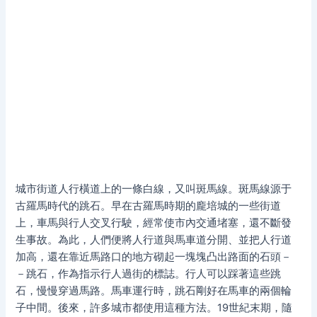
城市街道人行橫道上的一條白線，又叫斑馬線。斑馬線源于
古羅馬時代的跳石。早在古羅馬時期的龐培城的一些街道
上，車馬與行人交叉行駛，經常使市內交通堵塞，還不斷發
生事故。為此，人們便將人行道與馬車道分開、並把人行道
加高，還在靠近馬路口的地方砌起一塊塊凸出路面的石頭－
－跳石，作為指示行人過街的標誌。行人可以踩著這些跳
石，慢慢穿過馬路。馬車運行時，跳石剛好在馬車的兩個輪
子中間。後來，許多城市都使用這種方法。19世紀末期，隨