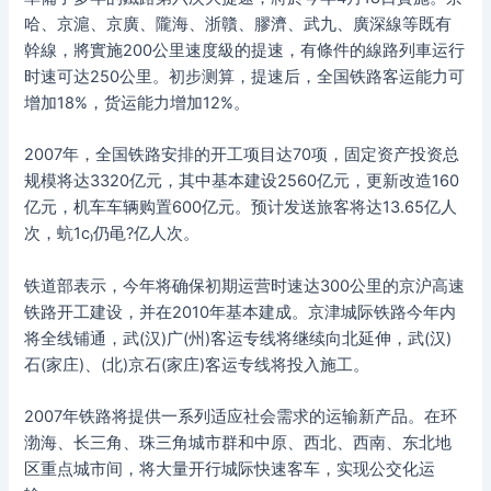
哈、京滬、京廣、隴海、浙贛、膠濟、武九、廣深線等既有
幹線，將實施200公里速度級的提速，有條件的線路列車运行
时速可达250公里。初步测算，提速后，全国铁路客运能力可
增加18%，货运能力增加12%。
2007年，全国铁路安排的开工项目达70项，固定资产投资总
规模将达3320亿元，其中基本建设2560亿元，更新改造160
亿元，机车车辆购置600亿元。预计发送旅客将达13.65亿人
次，蚢1c仍黾?亿人次。
铁道部表示，今年将确保初期运营时速达300公里的京沪高速
铁路开工建设，并在2010年基本建成。京津城际铁路今年内
将全线铺通，武(汉)广(州)客运专线将继续向北延伸，武(汉)
石(家庄)、(北)京石(家庄)客运专线将投入施工。
2007年铁路将提供一系列适应社会需求的运输新产品。在环
渤海、长三角、珠三角城市群和中原、西北、西南、东北地
区重点城市间，将大量开行城际快速客车，实现公交化运