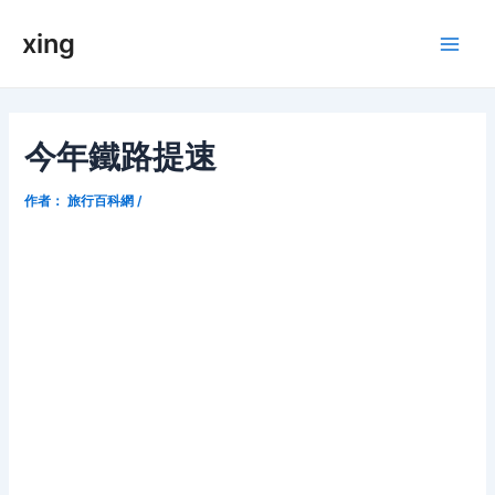
跳
xing
至
Main
内
容
Men
今年鐵路提速
作者：
旅行百科網
/