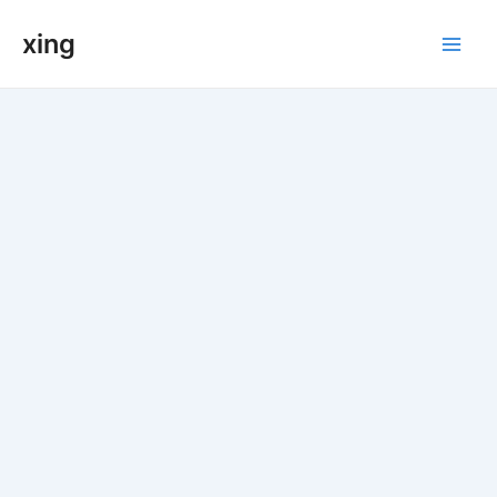
跳
xing
至
Main
内
容
Men