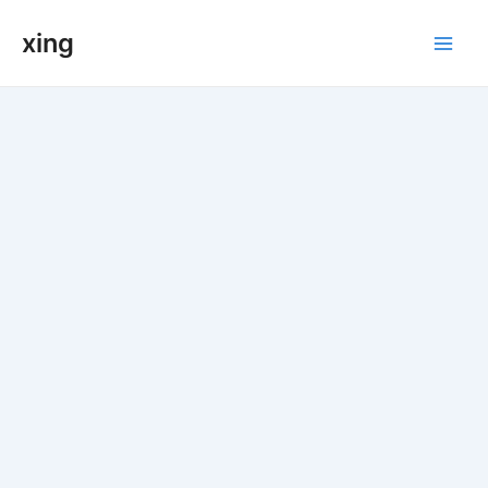
跳
xing
至
Main
内
容
Men