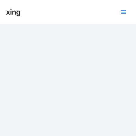
跳
xing
至
Main
内
容
Men