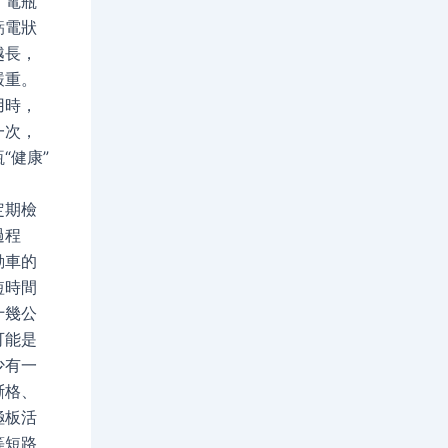
，電瓶
虧電狀
越長，
嚴重。
用時，
一次，
“健康”
期檢
過程
動車的
短時間
十幾公
可能是
少有一
斷格、
極板活
等短路