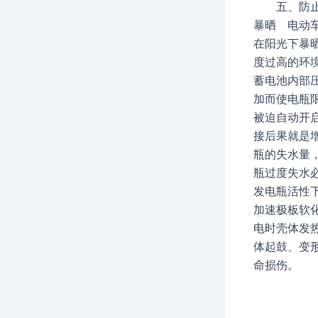
五、防止
暴晒 电动
在阳光下暴
度过高的环
蓄电池内部
加而使电瓶
被迫自动开
接后果就是
瓶的失水量
瓶过度失水
发电瓶活性
加速极板软
电时壳体发
体起鼓、变
命损伤