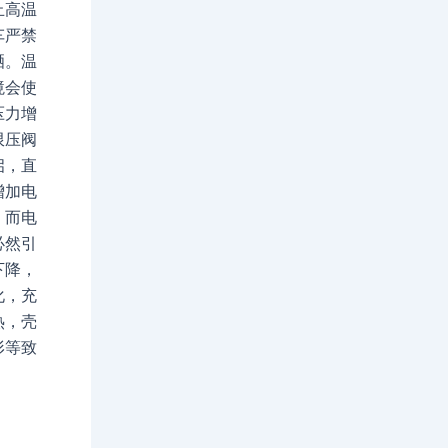
高温
车严禁
晒。温
境会使
压力增
限压阀
启，直
增加电
，而电
必然引
下降，
化，充
热，壳
形等致
。