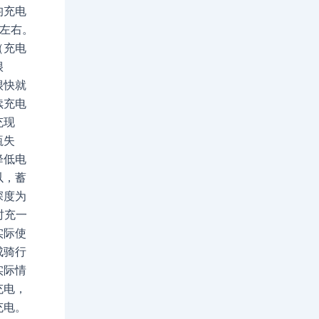
均充电
时左右。
（充电
很
很快就
续充电
充现
瓶失
降低电
以，蓄
深度为
时充一
实际使
成骑行
实际情
充电，
充电。