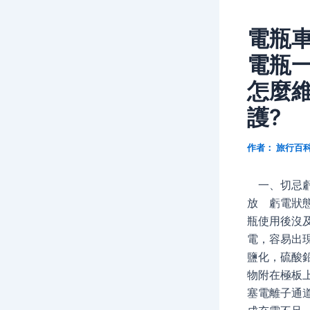
電瓶
電瓶
怎麼
護?
作者：
旅行百
一、切忌
放 虧電狀
瓶使用後沒
電，容易出
鹽化，硫酸
物附在極板
塞電離子通