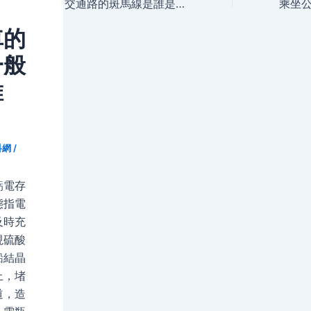
navigation
交通路的斑馬線是誰是發明的?
車的
一般
維
科網
/
虧電存
態指電
及時充
現硫酸
鉛結晶
上，堵
道，造