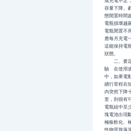
成充電不足
容量下降。
態閒置時間
電瓶損壞越
電瓶閒置不
應每月充電
這能保持電瓶
狀態。
二、要定
驗 在使用
中，如果電
續行里程在
內突然下降
里，則很有
電瓶組中至
塊電池出現
極板軟化、
性物質脫落