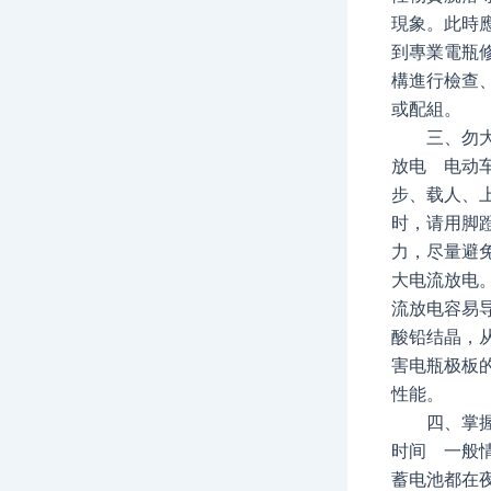
現象。此時
到專業電瓶
構進行檢查
或配組。
三、勿大
放电 电动
步、载人、
时，请用脚
力，尽量避
大电流放电
流放电容易
酸铅结晶，
害电瓶极板
性能。
四、掌握
时间 一般
蓄电池都在