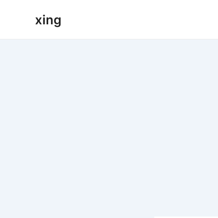
跳
xing
至
内
容