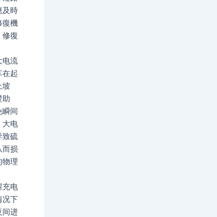
應及時
修復機
、修復
电流
车在起
上坡
蹬助
免瞬间
。大电
导致硫
从而损
的物理
充电
情况下
夜间进