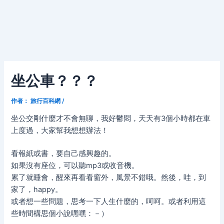
坐公車？？？
作者：
旅行百科網
/
坐公交剛什麼才不會無聊，我好鬱悶，天天有3個小時都在車
上度過，大家幫我想想辦法！
看報紙或書，要自己感興趣的。
如果沒有座位，可以聽mp3或收音機。
累了就睡會，醒來再看看窗外，風景不錯哦。然後，哇，到
家了，happy。
或者想一些問題，思考一下人生什麼的，呵呵。或者利用這
些時間構思個小說嘿嘿：－）