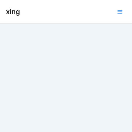
跳
xing
至
Main
内
容
Men