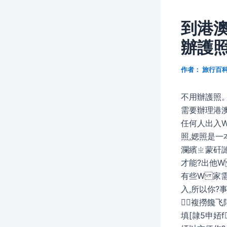
到港
辦護照
作者：
旅行百
不用辦護照
需要辦理港
任何人出入
照,媤照是一本
瀾繽ㄓ蒙矸謰
才能?出他W 
有些W 家需
入,所以你?
複撈饞飞
填[隷5申娝f