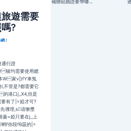
navigation
補辦結婚證要帶哪些材料？
澳旅遊需要
嗎?
科網
/
。
澳通行證
W 晙均需要使用媤
W 家v|}fY車氖
I,不管是?都需要它
的港口j_X4,但是
要有了|=婭才可?
事先彟理,s谙愀壅
陫藎=婭只要在j_上
蛚f你段fB晸的|=