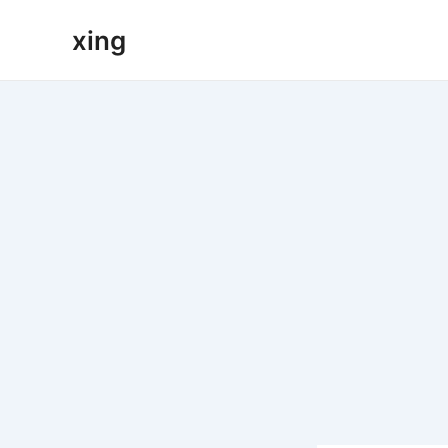
跳
xing
至
内
容