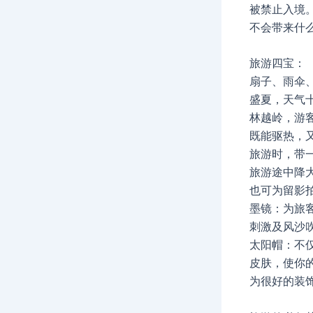
被禁止入境
不会带来什
旅游四宝：
扇子、雨伞
盛夏，天气
林越岭，游
既能驱热，
旅游时，带
旅游途中降
也可为留影
墨镜：为旅
刺激及风沙
太阳帽：不
皮肤，使你
为很好的装