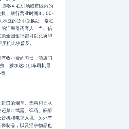
h），游客可在机场或市区内的
换。银行营业时间8：00-
街头林立的货币兑换处，常在
人的汇率引诱客人上当。信
支票全国银行都可以兑换印
柜员机比较普及。
没有收小费的习惯，酒店门
小费，雅加达出租车司机最
小费。
]
制进口的烟草、酒精和香水
关还禁止武器、弹药、麻醉
收音机和电视入境。另外有
音像制品，以及淫秽物品也