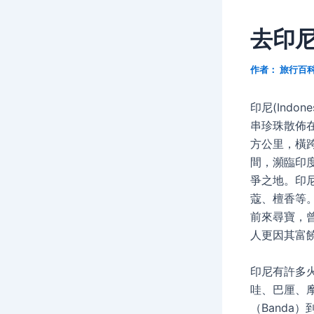
去印
作者：
旅行百
印尼(Indon
串珍珠散佈在
方公里，橫
間，瀕臨印
爭之地。印
蔻、檀香等。
前來尋寶，曾
人更因其富
印尼有許多
哇、巴厘、
（Banda