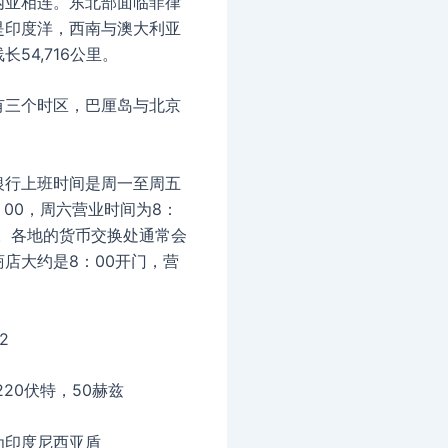
内亚相连。东北部面临菲律
是印度洋，西南与澳大利亚
长54,716公里。
有三个时区，巴厘岛与北京
银行上班时间是周一至周五
4：00，周六营业时间为8：
00。各地的货币交换处通常会
店大约是8：00开门，营
。
2
220伏特，50赫兹
为印度尼西亚盾