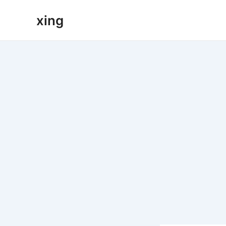
跳
xing
至
内
容