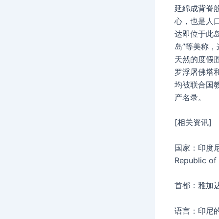
延綿成背脊
心，也是人
达即位于此
岛”等美称
天然的度假
罗浮屠佛塔
均被联合国
产名录。
[相关资讯]
国家：印度尼
Republic of
首都：雅加达（
语言：印尼的