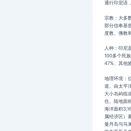
通行印尼语
宗教：大多
部分信奉基
度教、佛教
人种：印尼
100多个民
47%、其他
地理环境：
道。由太平洋
大小岛屿组成
住。陆地面积为
海洋面积3,1
属经济区）
曼丹岛与马