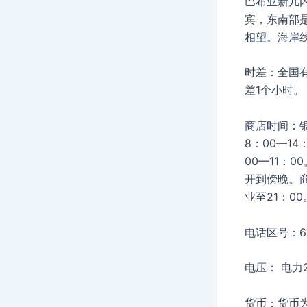
巴布亚新几
宾，东南部
相望。海岸线
时差：全国
差1个小时。
商店时间：
8：00—1
00—11：
开到傍晚。商
业至21：00
电话区号：6
电压： 电力
货币：货币