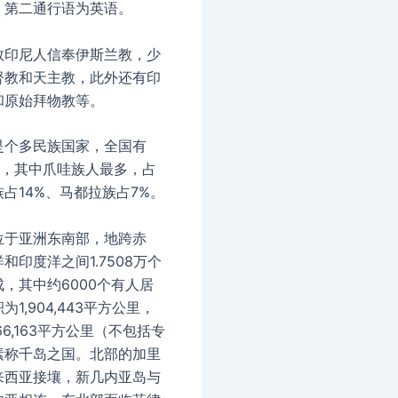
，第二通行语为英语。
数印尼人信奉伊斯兰教，少
督教和天主教，此外还有印
和原始拜物教等。
是个多民族国家，全国有
族，其中爪哇族人最多，占
族占14%、马都拉族占7%。
位于亚洲东南部，地跨赤
和印度洋之间1.7508万个
，其中约6000个有人居
1,904,443平方公里，
66,163平方公里（不包括专
素称千岛之国。北部的加里
来西亚接壤，新几内亚岛与