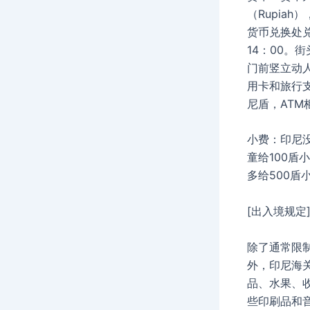
（Rupia
货币兑换处兑
14：00。
门前竖立动
用卡和旅行
尼盾，ATM
小费：印尼
童给100盾
多给500盾
[出入境规定
除了通常限
外，印尼海
品、水果、
些印刷品和