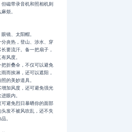
。但磁带录音机和照相机则
么麻烦。
、眼镜、太阳帽。
十分炎热，登山、涉水、穿
客长要流汗。备一把扇子，
又有风度。
一把折叠伞，不仅可以避免
大雨而挨淋，还可以遮阳，
拍照的美妙道具。
客增加风度，还可避免强光
吹进眼内。
仅可避免烈日暴晒你的面部
的头发不被风吹乱，还不失
饰品。