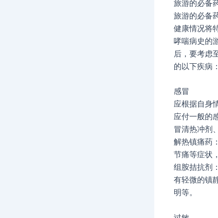
旅游的必备
旅游的必备
健康情况将
哮喘病史的
后，要考虑
的以下疾病
感冒
应根据自身
应付一般的
冒清热冲剂
解热镇痛药
节痛等症状
组胺拮抗剂
有轻微的镇
明等。
过敏