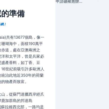
navigation
申請礦權應辦理哪些手續
尼的準備
科網
/
esia)共有13677個島，像一
珊瑚海中，面積190萬平
跨赤道，處在亞澳兩洲之
度洋和太平洋，曾是兵家必
尼盛產香料，如丁香、豆
16世紀前吸引許多歐洲人
統治此地近350年的荷蘭
饒的物產而致富。
火山，從蘇門達臘西岸經爪
摩鹿加群島的邦達島
）到蘇拉維西北部，一路均是