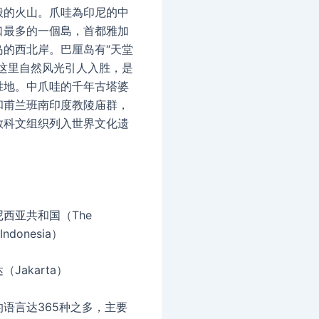
般的火山。爪哇為印尼的中
口最多的一個島，首都雅加
岛的西北岸。巴厘岛有“天堂
，这里自然风光引人入胜，是
胜地。中爪哇的千年古塔婆
和甫兰班南印度教陵庙群，
教科文组织列入世界文化遗
西亚共和国（The
 Indonesia）
Jakarta）
语言达365种之多，主要