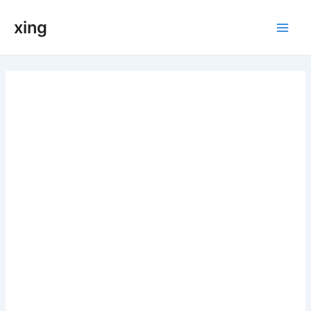
跳
xing
至
Main
内
容
Men