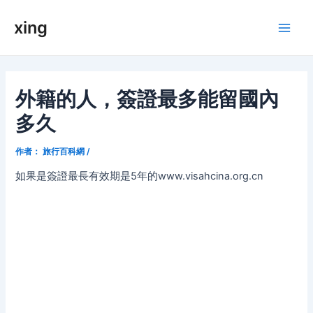
跳
xing
至
Main
内
容
Men
外籍的人，簽證最多能留國內
多久
作者：
旅行百科網
/
如果是簽證最長有效期是5年的www.visahcina.org.cn