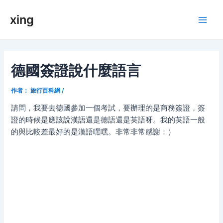
跳
xing
至
Main
内
容
Men
德國簽證說什麼語言
作者：
旅行百科網
/
請問，我要去德國參加一個考試，要辦理的是商務簽證，簽
證的時候是應該說漢語還是德語還是英語呀。我的英語一般
的與比較差最好的是漢語嘿嘿。非常非常感謝：）