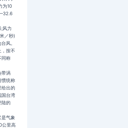
力为10
—32.6
;风力
7米／秒)
为台风。
上，按不
不同称
热带涡
习惯统称
里给出的
我国台湾
登陆的
它是气象
00公里高