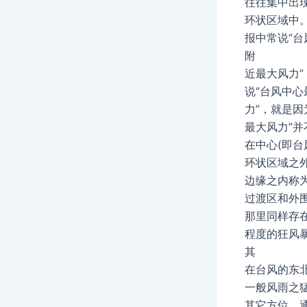
往往集中出
环状区域中
报中常说“台
附
近最大风力”
说“台风中心
力”，就是因
最大风力”并
在中心(即台
环状区域之
边缘之内称
过渡区和外
那里同样存
程度的狂风
其
在台风的东
一般风雨之
其它方位，