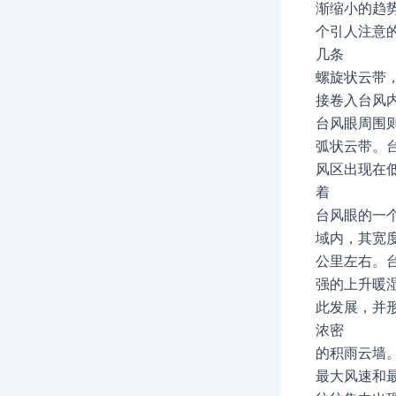
渐缩小的趋
个引人注意
几条
螺旋状云带
接卷入台风
台风眼周围
弧状云带。
风区出现在
着
台风眼的一
域内，其宽度
公里左右。
强的上升暖
此发展，并
浓密
的积雨云墙
最大风速和