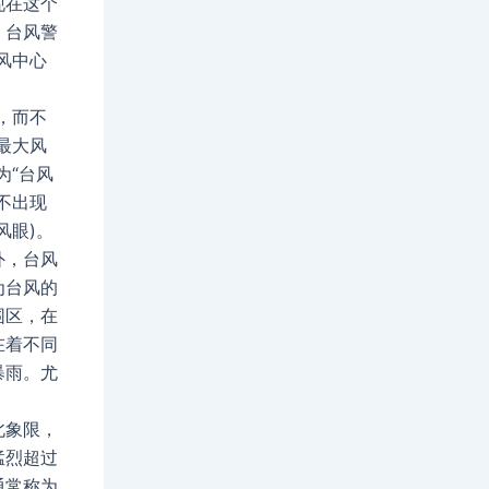
现在这个
。台风警
风中心
，而不
最大风
为“台风
不出现
风眼)。
外，台风
为台风的
围区，在
在着不同
暴雨。尤
北象限，
猛烈超过
通常称为