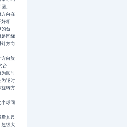
半圆。
方向在
正好相
球的台
流是围绕
时针方向
针方向旋
的台
流为顺时
空为逆时
除旋转方
北半球同
后其尺
。超级大