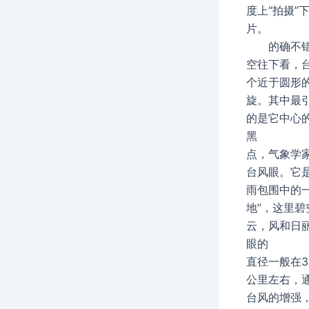
度上“拍摄”
片。
的确不错
空往下看，
个近于圆形
旋。其中最
的是它中心
黑
点，气象学
台风眼。它
雨包围中的一
地”，这里碧
云，风和日
眼的
直径一般在3
公里左右，
台风的增强