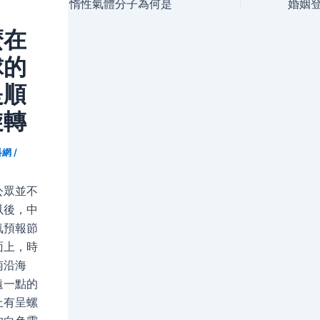
navigation
惰性氣體分子為何是
麼在
球的
是順
旋轉
科網
/
公眾並不
以後，中
氣預報節
面上，時
南沿海
遠一點的
上有呈螺