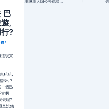
navigation
現役軍人因公去德國需要哪些手續？謝謝
 巴
遊,
行?
科網
/
但這現實
去,哈哈,
費誰出？
找一個熟
不古啊！
麼去呢?
但是沒錢