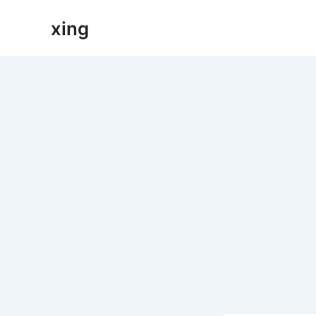
跳
xing
至
内
容