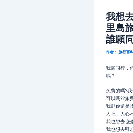
我想去
里島旅
誰願同
作者：
旅行百
我願同行，
嗎？
免費的嗎?我
可以嗎??旅
我勸你還是
人吧，人心
我也想去.怎
我也想去呀.