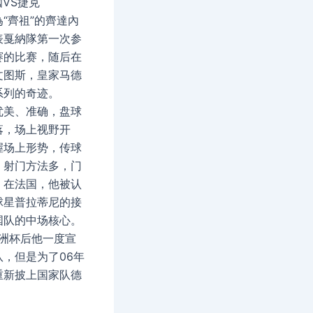
國VS捷克
“齊祖”的齊達內
表戛納隊第一次参
赛的比赛，随后在
文图斯，皇家马德
系列的奇迹。
优美、准确，盘球
落，场上视野开
握场上形势，传球
，射门方法多，门
。在法国，他被认
球星普拉蒂尼的接
国队的中场核心。
欧洲杯后他一度宣
，但是为了06年
重新披上国家队德