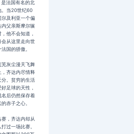
ane，是法国有名的北
。当20世纪60
阿尔及利亚一个偏
达内父亲斯摩尔辗
时，他不会知道，
将会从这里走向世
个法国的骄傲。
荒芜灰尘漫天飞舞
上，齐达内尽情释
天分。贫穷的生活
爱好足球的天性，
成名后仍然保存着
实的赤子之心。
马赛，齐达内却从
队打过一场比赛。