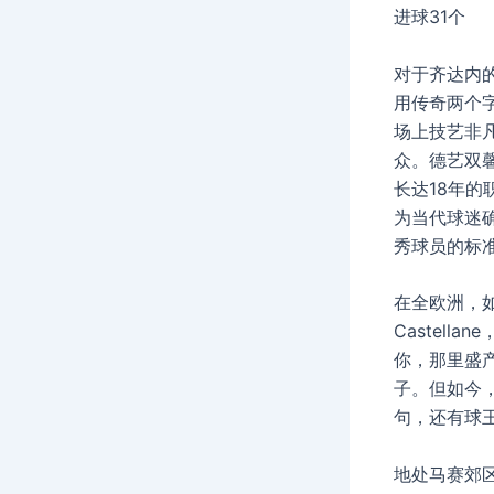
进球31个
对于齐达内
用传奇两个
场上技艺非
众。德艺双
长达18年的
为当代球迷
秀球员的标
在全欧洲，如
Castella
你，那里盛产
子。但如今
句，还有球
地处马赛郊区