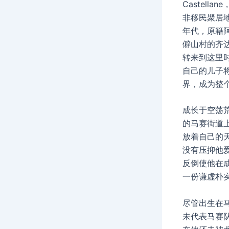
Castell
非移民聚居地
年代，原籍
僻山村的齐
转来到这里
自己的儿子
界，成为整
成长于空荡
的马赛街道
放着自己的
没有压抑他
反倒使他在
一份谦虚朴
尽管出生在
未代表马赛