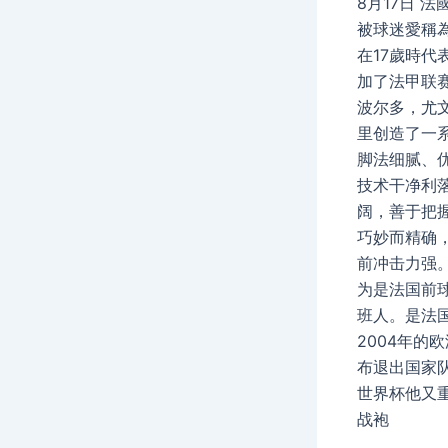
8月17日 法
被球迷愛稱為
在17歲時代
加了法甲联
波尔多，尤
里创造了一
脚法细腻、
技术干净利
阔，善于把
巧妙而精确
前冲击力强
为是法国前
班人。是法
2004年的
布退出国家队
世界杯他又
战袍