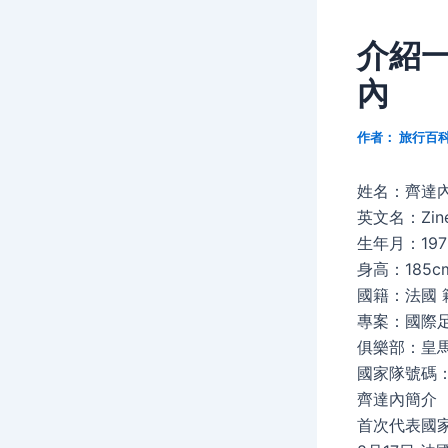
介紹
內
作者：
旅行百
姓名：齊達內
英文名：Zined
生年月：1972
身高：185c
國籍：法國 
專案：國際足
俱樂部：皇馬
國家隊號碼：
齊達內簡介
首次代表國家