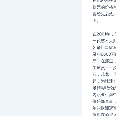
在他还未被尤
欧元的价格
曾经先后效
图。
在2001年
一代艺术大
牙豪门皇家
录的6600
牙。在那里
尖球员——
斯，菲戈，
起，为球迷
场精彩绝伦
内职业生涯
俱乐部赛事，
年的欧洲冠
沃库森的那