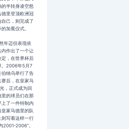
肠的半转身凌空怒
马德里登顶欧洲冠
内自己，则完成了
帝的加冕仪式。
虽然年迈但表现依
达内作出了一个让
决定，在世界杯后
。2006年5月7
在伯纳乌举行了告
比赛后，在皇家马
时光，正式成为回
德里的球员们在那
穿上了一件特制内
着皇家马德里的队
上则写着这样一行
2001-2006”。