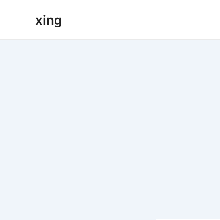
跳
xing
至
内
容