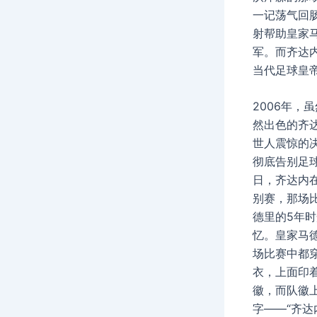
一记荡气回
射帮助皇家
军。而齐达
当代足球皇
2006年，
然出色的齐
世人震惊的
彻底告别足球
日，齐达内
别赛，那场
德里的5年
忆。皇家马
场比赛中都
衣，上面印
徽，而队徽
字——“齐达内