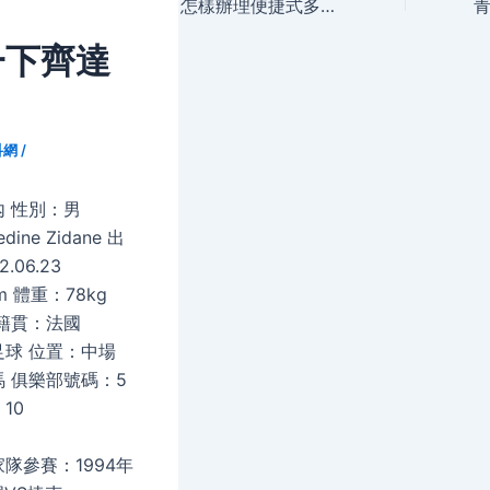
navigation
怎樣辦理便捷式多次往返簽證？
一下齊達
科網
/
 性別：男
ine Zidane 出
.06.23
m 體重：78kg
籍貫：法國
球 位置：中場
 俱樂部號碼：5
10
隊參賽：1994年