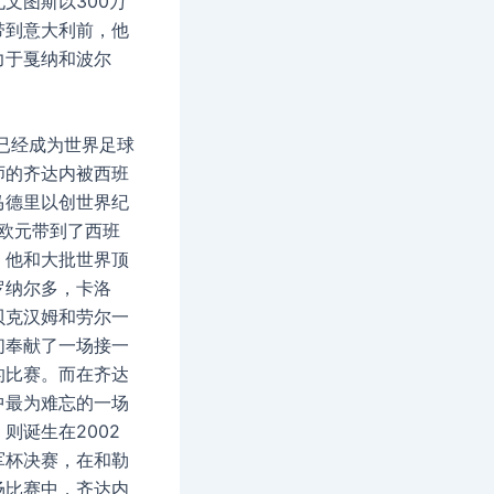
文图斯以300万
带到意大利前，他
力于戛纳和波尔
，已经成为世界足球
师的齐达内被西班
马德里以创世界纪
万欧元带到了西班
，他和大批世界顶
罗纳尔多，卡洛
贝克汉姆和劳尔一
们奉献了一场接一
的比赛。而在齐达
中最为难忘的一场
则诞生在2002
军杯决赛，在和勒
场比赛中，齐达内