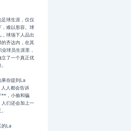
的足球生涯，仅仅
字，难以形容。球
凡，球场下人品出
馨的齐达内，在其
职业球员生涯里，
确立了一个真正优
准。
果你提到La
ne，人人都会告诉
**，小偷和骗
，人们还会加上一
王。
的La