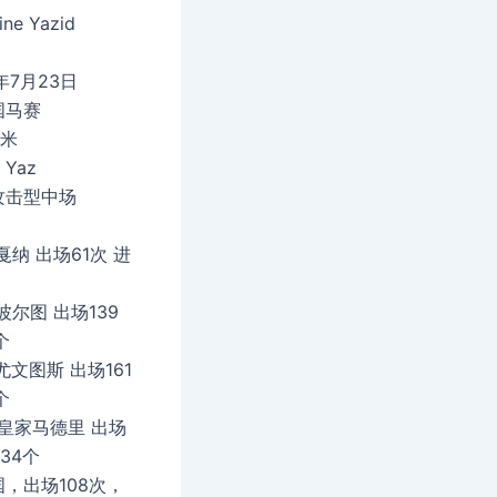
ne Yazid
年7月23日
国马赛
厘米
Yaz
攻击型中场
：
2 戛纳 出场61次 进
6 波尔图 出场139
个
1 尤文图斯 出场161
个
06 皇家马德里 出场
34个
，出场108次，