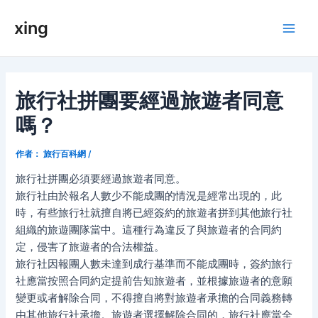
跳
xing
至
Main
内
容
Men
旅行社拼團要經過旅遊者同意
嗎？
作者：
旅行百科網
/
旅行社拼團必須要經過旅遊者同意。
旅行社由於報名人數少不能成團的情況是經常出現的，此
時，有些旅行社就擅自將已經簽約的旅遊者拼到其他旅行社
組織的旅遊團隊當中。這種行為違反了與旅遊者的合同約
定，侵害了旅遊者的合法權益。
旅行社因報團人數未達到成行基準而不能成團時，簽約旅行
社應當按照合同約定提前告知旅遊者，並根據旅遊者的意願
變更或者解除合同，不得擅自將對旅遊者承擔的合同義務轉
由其他旅行社承擔。旅遊者選擇解除合同的，旅行社應當全