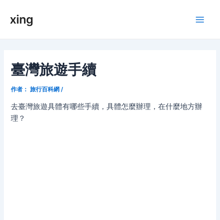
跳
xing
至
Main
内
容
Men
臺灣旅遊手續
作者：
旅行百科網
/
去臺灣旅遊具體有哪些手續，具體怎麼辦理，在什麼地方辦
理？