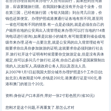
在台办办理目前尚未办理个人台湾自由行，如果想到台湾旅
游，应该要随旅行团。在我国好像还没有开办这个业务，但
在第三国，已经有旅行团（专组大陆团）到台湾几日游，价
钱也还算便宜。办理护照或港澳通行证各地有所不同,甚至同
一省也可能有不同的情形.有一点是必须的,就是必须在自己的
户籍所在地的公安局出入境管理处来办理(可以打当地的114查
询电话进行咨询),如果是比较小的城市,有可能需要到省会或地
级市来办理.还有一点要注意,就是公安局的出入境管理处有可
能要求你出具你参加旅游的证明,这就要求你必须到旅行社去
开.旅行社开这个证明有时候需要你交旅游定金,但是没有具体
规定,你可以多问几个旅行社.还有,你自己必须不是国家限制出
境的人,比如军人,高级政府公务人员以及违法人员.
从2007年1月1日起我国大部分城市办理护照是5个工作日(比
如北京),有效期是10年,价钱是200元.港澳通行证是100元,香
港和澳门的签注个20元.
资料:身份证户口本原件,带好一张2寸彩色照片(省30元)
您刚才是这个问题,不再重复了.那怎么才对