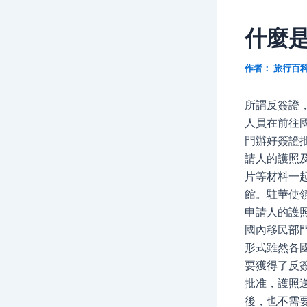
什麼
作者：
旅行百
所謂反簽證
人員在前往
門辦好簽證
請人的護照
片等材料一
館。駐華使
申請人的護
國內移民部
形式雖然各
要獲得了反
批准，護照
後，也不需