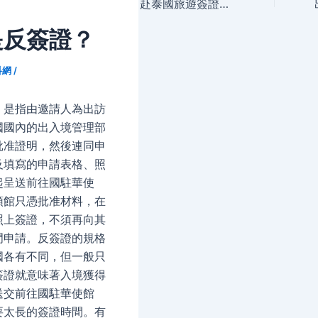
navigation
赴泰國旅遊簽證怎麼拿
是反簽證？
科網
/
，是指由邀請人為出訪
國國內的出入境管理部
批准證明，然後連同申
及填寫的申請表格、照
起呈送前往國駐華使
領館只憑批准材料，在
照上簽證，不須再向其
門申請。反簽證的規格
國各有不同，但一般只
簽證就意味著入境獲得
送交前往國駐華使館
要太長的簽證時間。有