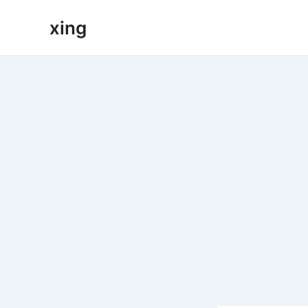
跳
xing
至
内
容