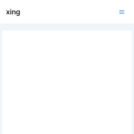
跳
xing
至
Main
内
容
Men