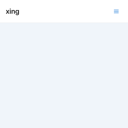
跳
xing
至
Main
内
容
Men