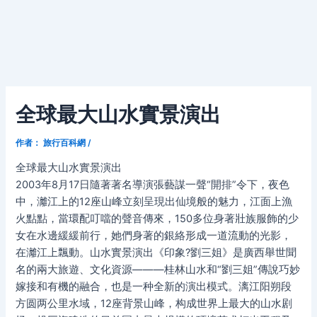
全球最大山水實景演出
作者：
旅行百科網
/
全球最大山水實景演出
2003年8月17日隨著著名導演張藝謀一聲“開排”令下，夜色
中，灕江上的12座山峰立刻呈現出仙境般的魅力，江面上漁
火點點，當環配叮噹的聲音傳來，150多位身著壯族服飾的少
女在水邊緩緩前行，她們身著的銀絡形成一道流動的光影，
在灕江上飄動。山水實景演出《印象?劉三姐》是廣西舉世聞
名的兩大旅遊、文化資源———桂林山水和“劉三姐”傳說巧妙
嫁接和有機的融合，也是一种全新的演出模式。漓江阳朔段
方圆两公里水域，12座背景山峰，构成世界上最大的山水剧