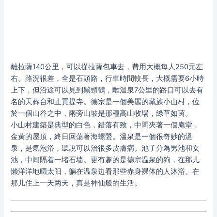
離拉薩140公里，可以從拉薩包車去，費用大概每人250元左
右。路況很差，全是石頭路，行車時間較長，大概需要6小時
上下，但沿途可以見到黑頸鶴，離溫泉7公里的路口可以去有
名的天葬台和止貢提寺。德宗是一個美麗的藏族小山村，位
於一個山谷之中，兩旁山坡是那種高山牧場，綠草如茵。
小山村建築是典型的白色，錯落有致，中間夾著一個庵堂，
金黃的屋頂，終日回蕩著海螺聲。溫泉是一個很奇妙的溫
泉，是氣泡浴，聽說可以治很多皮膚病。池子分為男池和女
池，中间隔着一堵石墙。更有趣的是德宗温泉的狗，在那儿
懒洋洋地晒太阳，躺在温泉边看那些赤身裸体的人沐浴。在
那儿住上一天两天，真是神仙般的生活。