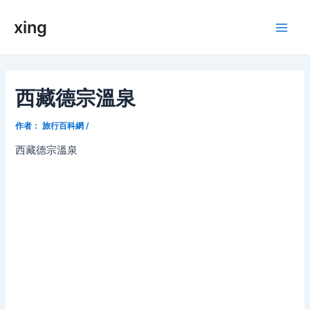
跳
xing
至
Main
内
容
Men
西藏德宗溫泉
作者：
旅行百科網
/
西藏德宗溫泉