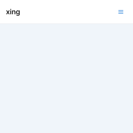
跳
xing
至
Main
内
容
Men