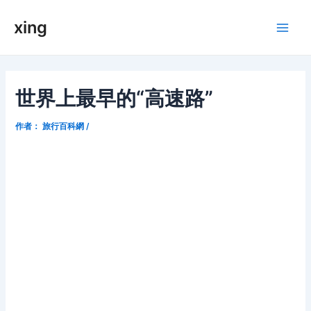
跳
xing
至
Main
内
容
Men
世界上最早的“高速路”
作者：
旅行百科網
/