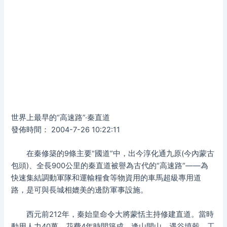
世界上最早的“高速路”·秦直道
發佈時間： 2004-7-26 10:22:11
在秦修築的9條主要“國道”中，出今淳化通九原(今內蒙古
包頭)、全長900公里的秦直道被譽為古代的“高速路”——為
快速集結調動軍隊和運輸糧食等物資用的車馬超級專用道
路，是可與長城相媲美的邊防軍事設施。
西元前212年，秦始皇命令大將蒙恬主持修建直道。當時
動用人力40萬，花費4年時間築成。逢山開山，遇谷填穀，工