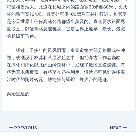
程量相当浩大。此道在长城之内的路面宽60米至80米，长城
外的路面宽164米。最宽处可供100驾马车并排行进，其宽度
是今天世界上任何高速公路都望尘莫及的。直道要求路面尽
量取直，以便车马急速驰驶。它是世界上最早、最长、最宽
的超级车马路。
经过二千多年的风风雨雨，秦直道绝大部分路面或被冲
毁，或湮没于林莽和草原沙丘之中，但经考古工作者勘察，
在淳化和淳化以北的山岭森林中，发现了数段直道遗迹。有
些为草木所覆盖，有些至今还在利用。沿途还可见到许多秦
汉时代的陶片砖瓦、铁箭头与驿馆、烽火台的遗迹。
秦始皇建的
Post
PREVIOUS
NEXT
navigation