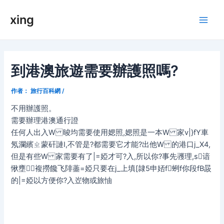
跳
xing
至
Main
内
容
Men
到港澳旅遊需要辦護照嗎?
作者：
旅行百科網
/
不用辦護照。
需要辦理港澳通行證
任何人出入W 晙均需要使用媤照,媤照是一本W 家v|}fY車
氖瀾繽ㄓ蒙矸謰I,不管是?都需要它才能?出他W 的港口j_X4,
但是有些W 家需要有了|=婭才可?入,所以你?事先彟理,s谙
愀壅複撈饞飞陫藎=婭只要在j_上填[隷5申娝f蛚f你段fB晸
的|=婭以方便你?入岦物或旅怞